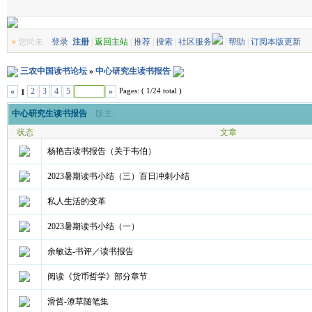
»
您尚未
登录
注册
|
返回主站
|
推荐
|
搜索
|
社区服务
|
帮助
|
订阅本版更新
三农中国读书论坛
»
中心研究生读书报告
Pages: ( 1/24 total )
«
2
3
4
5
»
1
中心研究生读书报告
版主:
状态
文章
杨艳吉读书报告（关于韦伯）
2023暑期读书小结（三）百日冲刺小结
私人生活的变革
2023暑期读书小结（一）
余敏达-书评／读书报告
阅读《货币哲学》部分章节
滑哲-潦草随笔集