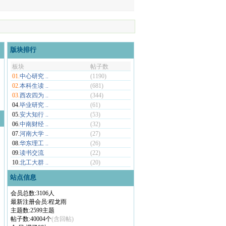
版块排行
板块
帖子数
01.
中心研究 ..
(1190)
02.
本科生读 ..
(681)
03.
西农四为 ..
(344)
04.
毕业研究 ..
(61)
05.
安大知行 ..
(53)
06.
中南财经 ..
(32)
07.
河南大学 ..
(27)
08.
华东理工 ..
(26)
09.
读书交流
(22)
10.
北工大群 ..
(20)
站点信息
会员总数:3106人
最新注册会员:程龙雨
主题数:2599主题
帖子数:40004个
(含回帖)