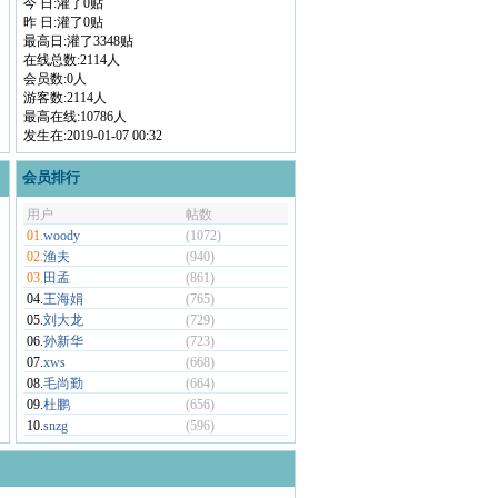
今 日:灌了0贴
昨 日:灌了0贴
最高日:灌了3348贴
在线总数:2114人
会员数:0人
游客数:2114人
最高在线:10786人
发生在:2019-01-07 00:32
会员排行
用户
帖数
01.
woody
(1072)
02.
渔夫
(940)
03.
田孟
(861)
04.
王海娟
(765)
05.
刘大龙
(729)
06.
孙新华
(723)
07.
xws
(668)
08.
毛尚勤
(664)
09.
杜鹏
(656)
10.
snzg
(596)