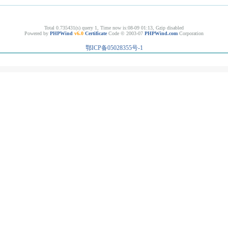
Total 0.735431(s) query 1, Time now is:08-09 01:13, Gzip disabled
Powered by
PHPWind
v6.0
Certificate
Code © 2003-07
PHPWind.com
Corporation
鄂ICP备05028355号-1