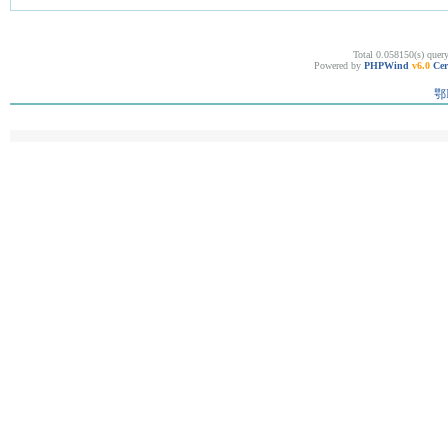
Total 0.058150(s) quer
Powered by
PHPWind
v6.0
Cer
鄂I