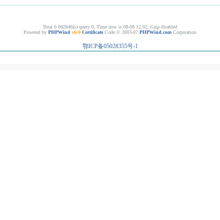
Total 0.062846(s) query 0, Time now is:08-08 12:02, Gzip disabled
Powered by
PHPWind
v6.0
Certificate
Code © 2003-07
PHPWind.com
Corporation
鄂ICP备05028355号-1