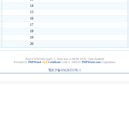
14
15
16
17
18
19
20
Total 0.076553(s) query 2, Time now is:08-08 19:02, Gzip disabled
Powered by
PHPWind
v6.0
Certificate
Code © 2003-07
PHPWind.com
Corporation
鄂ICP备05028355号-1