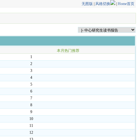
无图版
|
风格切换
|
Home首页
本月热门推荐
1
2
3
4
5
6
7
8
9
10
11
12
13