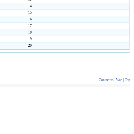
14
15
16
17
18
19
20
Contact us
|
Wap
|
Top