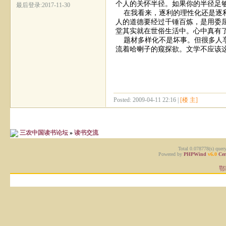
个人的关怀半径。如果你的半径足
最后登录:2017-11-30
在我看来，逐利的理性化还是逐利
人的道德要经过千锤百炼，是用委
堂其实就在世俗生活中。心中真有
题材多样化不是坏事。但很多人享
流着哈喇子的窥探欲。文学不应该
Posted: 2009-04-11 22:16 |
[楼 主]
三农中国读书论坛
»
读书交流
Total 0.078778(s) quer
Powered by
PHPWind
v6.0
Cer
鄂I