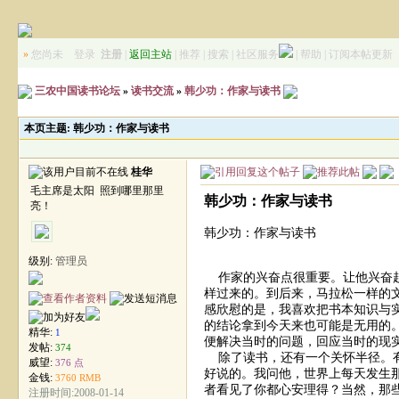
»
您尚未
登录
注册
|
返回主站
|
推荐
|
搜索
|
社区服务
|
帮助
|
订阅本帖更新
三农中国读书论坛
»
读书交流
»
韩少功：作家与读书
本页主题:
韩少功：作家与读书
桂华
毛主席是太阳 照到哪里那里
韩少功：作家与读书
亮！
韩少功：作家与读书
级别:
管理员
作家的兴奋点很重要。让他兴奋起
样过来的。到后来，马拉松一样的
感欣慰的是，我喜欢把书本知识与
的结论拿到今天来也可能是无用的
精华:
1
便解决当时的问题，回应当时的现
发帖:
374
除了读书，还有一个关怀半径。有
威望:
376 点
好说的。我问他，世界上每天发生
金钱:
3760 RMB
者看见了你都心安理得？当然，那
注册时间:2008-01-14