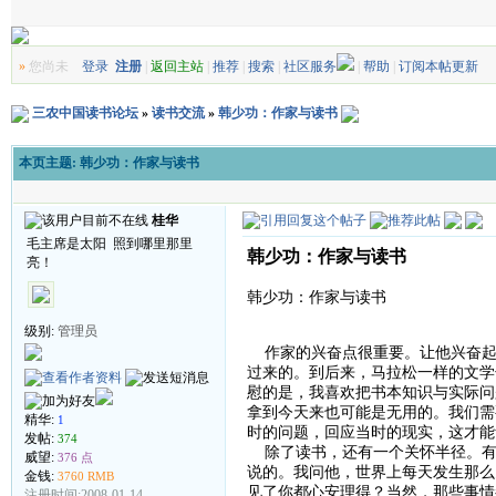
»
您尚未
登录
注册
|
返回主站
|
推荐
|
搜索
|
社区服务
|
帮助
|
订阅本帖更新
三农中国读书论坛
»
读书交流
»
韩少功：作家与读书
本页主题:
韩少功：作家与读书
桂华
毛主席是太阳 照到哪里那里
韩少功：作家与读书
亮！
韩少功：作家与读书
级别:
管理员
作家的兴奋点很重要。让他兴奋起
过来的。到后来，马拉松一样的文学
慰的是，我喜欢把书本知识与实际问
拿到今天来也可能是无用的。我们需
精华:
1
时的问题，回应当时的现实，这才
发帖:
374
除了读书，还有一个关怀半径。有
威望:
376 点
说的。我问他，世界上每天发生那么
金钱:
3760 RMB
见了你都心安理得？当然，那些事情
注册时间:2008-01-14