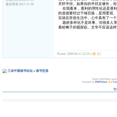
关怀半径。如果你的半径足够长，你
最后登录:2017-11-30
在我看来，逐利的理性化还是逐利，
的道德要经过千锤百炼，是用委屈、
实就在世俗生活中。心中真有了一
题材多样化不是坏事。但很多人享
着哈喇子的窥探欲。文学不应该这样
Posted: 2009-04-11 22:16 |
[楼 主]
三农中国读书论坛
»
读书交流
Total 0.082186(s) quer
Powered by
PHPWind
v6.0
Cer
鄂I