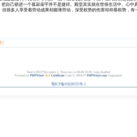
。把自己锁进一个孤寂庙宇并不是捷径。殿堂其实就在世俗生活中。心中
但很多人享受着劳动成果却鄙薄劳动，深受权势的伤害却仰慕权势，有
主]
Total 0.092279(s) query 3, Time now is:08-08 18:09, Gzip disabled
Powered by
PHPWind
v6.0
Certificate
Code © 2003-07
PHPWind.com
Corporation
鄂ICP备05028355号-1