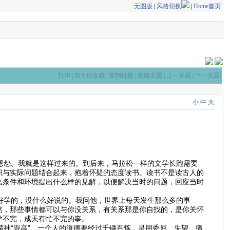
无图版
|
风格切换
|
Home首页
打印
|
加为IE收藏
|
复制链接
|
收藏主题
|
上一主题
|
下一主题
小
中
大
恩怨。我就是这样过来的。到后来，马拉松一样的文学长跑需要
识与实际问题结合起来，抱着怀疑的态度读书。读书不是读古人的
么条件和环境提出什么样的见解，以便解决当时的问题，回应当时
好学的，没什么好说的。我问他，世界上每天发生那么多的事
然，那些事情都可以与你没关系，有关系那是你自找的，是你关怀
学不完，成天有忙不完的事。
神“崇高”。一个人的道德要经过千锤百炼，是用委屈、失望、痛