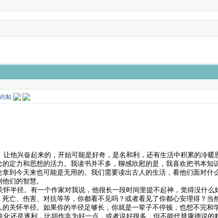
让他兴奋起来的，开始可能是好奇，是名和利，还有生活中积累的冷暖
念的定力和思想的活力。我读书并不多，聊感欣慰的是，我喜欢把书本知
论拿到今天来也可能是无用的。我们需要读出古人的生活，看他们面对什
到他们的智慧。
怀半径。有一个作家对我说，他很长一段时间里提不起神，觉得没什么
、死亡、伤害、对抗等等，你都看不见吗？或者看见了你都心安理得？当
人的关怀半径。如果你的半径足够长，你就是一辈子不停顿，也想不完和
化还是逐利，比胡作非为好一点，或者说好很多，但不能代替康德说的精