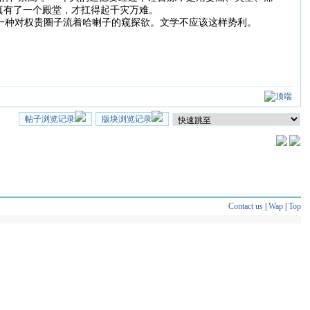
真有了一个殿堂，才扛得起千灾万难。
一种对权贵圈子流着哈喇子的窥探欲。文学不应该这样势利。
帖子浏览记录
版块浏览记录
Contact us
|
Wap
|
Top