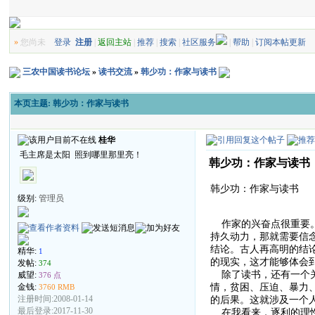
»
您尚未
登录
注册
|
返回主站
|
推荐
|
搜索
|
社区服务
|
帮助
|
订阅本帖更新
三农中国读书论坛
»
读书交流
»
韩少功：作家与读书
本页主题:
韩少功：作家与读书
桂华
毛主席是太阳 照到哪里那里亮！
韩少功：作家与读书
韩少功：作家与读书
级别:
管理员
作家的兴奋点很重要。
持久动力，那就需要信
结论。古人再高明的结
精华:
1
的现实，这才能够体会
发帖:
374
除了读书，还有一个关
威望:
376 点
情，贫困、压迫、暴力
金钱:
3760 RMB
的后果。这就涉及一个
注册时间:2008-01-14
最后登录:2017-11-30
在我看来，逐利的理性