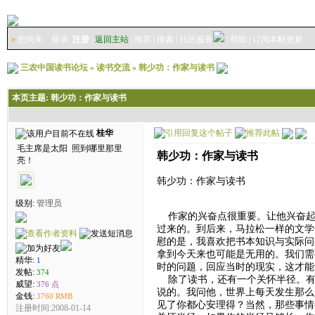
»
您尚未
登录
注册
|
返回主站
|
推荐
|
搜索
|
社区服务
|
帮助
|
订阅本帖更新
三农中国读书论坛
»
读书交流
»
韩少功：作家与读书
本页主题:
韩少功：作家与读书
桂华
毛主席是太阳 照到哪里那里
韩少功：作家与读书
亮！
韩少功：作家与读书
级别:
管理员
作家的兴奋点很重要。让他兴奋起
过来的。到后来，马拉松一样的文学
慰的是，我喜欢把书本知识与实际问
拿到今天来也可能是无用的。我们需
精华:
1
时的问题，回应当时的现实，这才
发帖:
374
除了读书，还有一个关怀半径。有
威望:
376 点
说的。我问他，世界上每天发生那么
金钱:
3760 RMB
见了你都心安理得？当然，那些事情
注册时间:2008-01-14