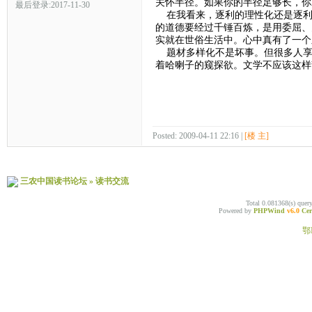
关怀半径。如果你的半径足够长，你
最后登录:2017-11-30
在我看来，逐利的理性化还是逐利，
的道德要经过千锤百炼，是用委屈、
实就在世俗生活中。心中真有了一
题材多样化不是坏事。但很多人享
着哈喇子的窥探欲。文学不应该这样
Posted: 2009-04-11 22:16 |
[楼 主]
三农中国读书论坛
»
读书交流
Total 0.081368(s) quer
Powered by
PHPWind
v6.0
Cer
鄂I