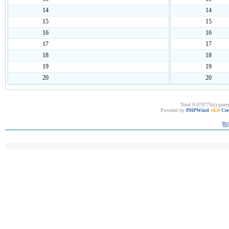
14
14
15
15
16
16
17
17
18
18
19
19
20
20
Total 0.070775(s) quer
Powered by
PHPWind
v6.0
Cer
鄂I