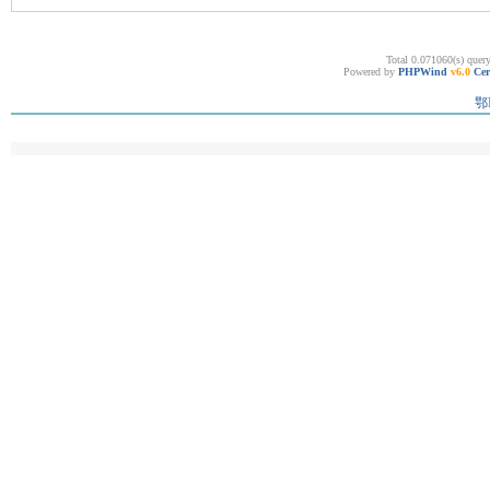
Total 0.071060(s) quer
Powered by
PHPWind
v6.0
Cer
鄂I