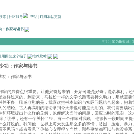
搜索
|
社区服务
|
帮助
|
订阅本帖更新
功：作家与读书
打印
|
加为IE收藏
|
少功：作家与读书
少功：作家与读书
家的兴奋点很重要。让他兴奋起来的，开始可能是好奇，是名和利，还
是这样过来的。到后来，马拉松一样的文学长跑需要持久动力，那就需要
书并不多，聊感欣慰的是，我喜欢把书本知识与实际问题结合起来，抱着
人的结论。古人再高明的结论拿到今天来也可能是无用的。我们需要读出
件和环境提出什么样的见解，以便解决当时的问题，回应当时的现实，
了读书，还有一个关怀半径。有一个作家对我说，他很长一段时间里提
什么好说的。我问他，世界上每天发生那么多的事情，贫困、压迫、暴力
看不见吗？或者看见了你都心安理得？当然，那些事情都可以与你没关系