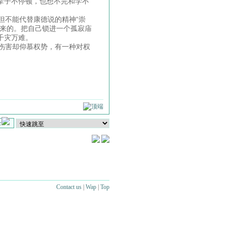
辈子不停顿，也想不完和学不
不能代替康德说的精神“崇
出来的。把自己锁进一个孤寂庙
起千灾万难。
伤害却仰慕权势，有一种对权
录
Contact us
|
Wap
|
Top