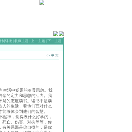
无图版
|
风格切换
|
Home首页
复制链接
|
收藏主题
|
上一主题
|
下一主题
小
中
大
有生活中积累的冷暖恩怨。我
信念的定力和思想的活力。我
怀疑的态度读书。读书不是读
古人的生活，看他们面对什么
这才能够体会到他们的智慧。
不起神，觉得没什么好学的，
、死亡、伤害、对抗等等，你
，有关系那是你自找的，是你