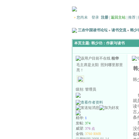
»
您尚未
登录
注册
|
返回主站
|
推荐
|
三农中国读书论坛
»
读书交流
»
韩少
本页主题:
韩少功：作家与读书
桂华
毛主席是太阳 照到哪里那里
韩
亮！
韩
级别:
管理员
作
就
读
古
条
精华:
1
除
发帖:
374
没
威望:
376 点
都
金钱:
3760 RMB