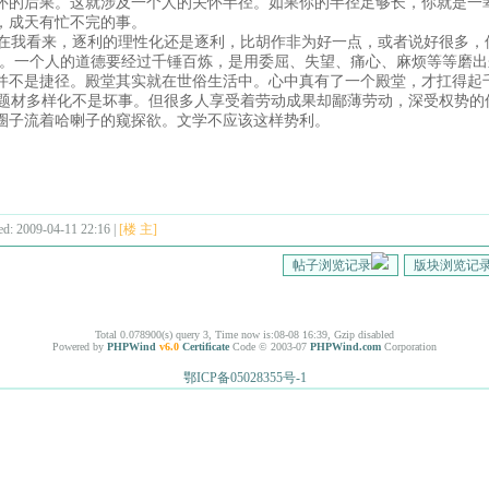
怀的后果。这就涉及一个人的关怀半径。如果你的半径足够长，你就是一
，成天有忙不完的事。
我看来，逐利的理性化还是逐利，比胡作非为好一点，或者说好很多，但
”。一个人的道德要经过千锤百炼，是用委屈、失望、痛心、麻烦等等磨
并不是捷径。殿堂其实就在世俗生活中。心中真有了一个殿堂，才扛得
材多样化不是坏事。但很多人享受着劳动成果却鄙薄劳动，深受权势的
圈子流着哈喇子的窥探欲。文学不应该这样势利。
ed: 2009-04-11 22:16 |
[楼 主]
帖子浏览记录
版块浏览记
Total 0.078900(s) query 3, Time now is:08-08 16:39, Gzip disabled
Powered by
PHPWind
v6.0
Certificate
Code © 2003-07
PHPWind.com
Corporation
鄂ICP备05028355号-1