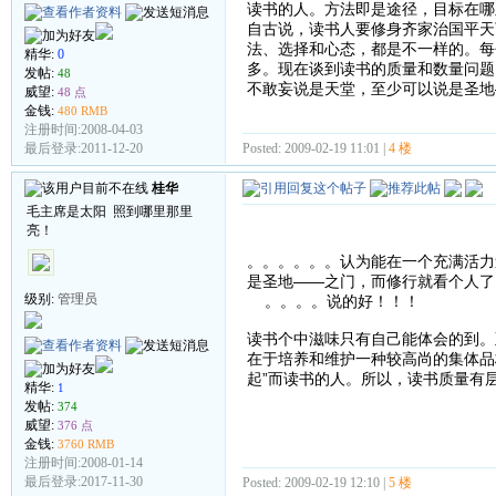
读书的人。方法即是途径，目标在哪
自古说，读书人要修身齐家治国平天
法、选择和心态，都是不一样的。每
精华:
0
多。现在谈到读书的质量和数量问题
发帖:
48
不敢妄说是天堂，至少可以说是圣地
威望:
48 点
金钱:
480 RMB
注册时间:2008-04-03
Posted: 2009-02-19 11:01 |
4 楼
最后登录:2011-12-20
桂华
毛主席是太阳 照到哪里那里
亮！
。。。。。。认为能在一个充满活力
是圣地——之门，而修行就看个人了
级别:
管理员
。。。。说的好！！！
读书个中滋味只有自己能体会的到。
在于培养和维护一种较高尚的集体品
起”而读书的人。所以，读书质量有
精华:
1
发帖:
374
威望:
376 点
金钱:
3760 RMB
注册时间:2008-01-14
最后登录:2017-11-30
Posted: 2009-02-19 12:10 |
5 楼