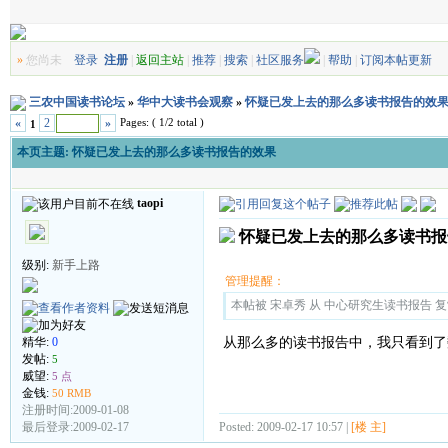
»
您尚未
登录
注册
|
返回主站
|
推荐
|
搜索
|
社区服务
|
帮助
|
订阅本帖更新
三农中国读书论坛
»
华中大读书会观察
»
怀疑已发上去的那么多读书报告的效
Pages: ( 1/2 total )
«
2
»
1
本页主题:
怀疑已发上去的那么多读书报告的效果
taopi
怀疑已发上去的那么多读书报
级别:
新手上路
管理提醒：
本帖被 宋卓秀 从 中心研究生读书报告 复制到
从那么多的读书报告中，我只看到了
精华:
0
发帖:
5
威望:
5 点
金钱:
50 RMB
注册时间:2009-01-08
Posted: 2009-02-17 10:57 |
[楼 主]
最后登录:2009-02-17