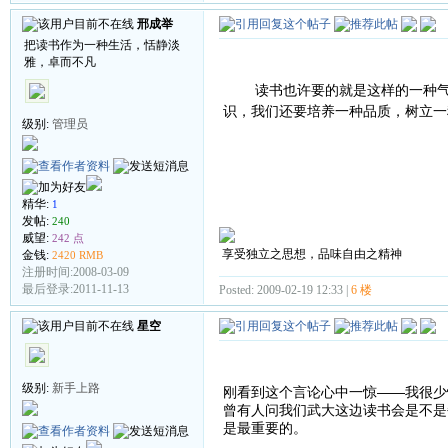
邢成举
把读书作为一种生活，恬静淡
雅，卓而不凡
读书也许要的就是这样的一种气氛
识，我们还要培养一种品质，树立
级别:
管理员
精华:
1
发帖:
240
威望:
242 点
享受独立之思想，品味自由之精神
金钱:
2420 RMB
注册时间:2008-03-09
最后登录:2011-11-13
Posted: 2009-02-19 12:33 |
6 楼
星空
级别:
新手上路
刚看到这个言论心中一惊——我很少
曾有人问我们武大这边读书会是不是
是最重要的。