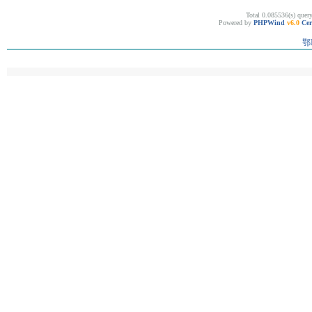
Total 0.085536(s) quer
Powered by
PHPWind
v6.0
Cer
鄂I