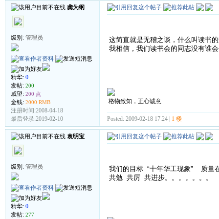
龚为纲
级别:
管理员
这简直就是无稽之谈，什么叫读书的
我相信，我们读书会的同志没有谁会
精华:
0
发帖:
200
威望:
200 点
格物致知，正心诚意
金钱:
2000 RMB
注册时间:2008-04-18
Posted: 2009-02-18 17:24 |
1 楼
最后登录:2019-02-10
袁明宝
级别:
管理员
我们的目标 “十年华工现象” 质量
共勉 共厉 共进步。。。。。。。
精华:
0
发帖:
277