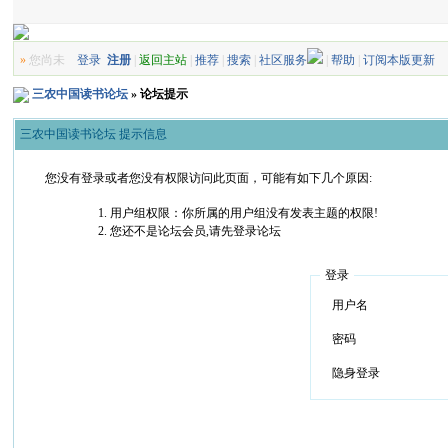
»
您尚未
登录
注册
|
返回主站
|
推荐
|
搜索
|
社区服务
|
帮助
|
订阅本版更新
三农中国读书论坛
» 论坛提示
三农中国读书论坛 提示信息
您没有登录或者您没有权限访问此页面，可能有如下几个原因:
用户组权限：你所属的用户组没有发表主题的权限!
您还不是论坛会员,请先登录论坛
登录
用户名
密码
隐身登录