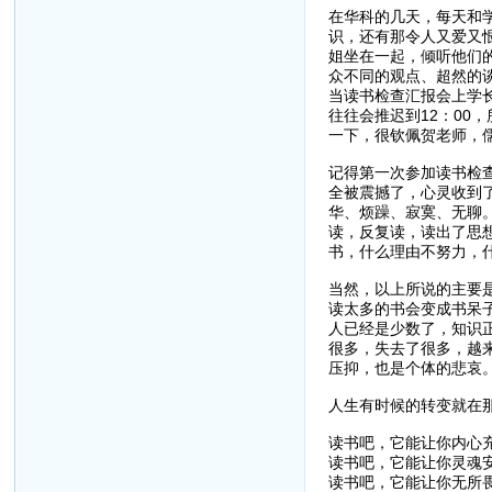
在华科的几天，每天和
识，还有那令人又爱又
姐坐在一起，倾听他们
众不同的观点、超然的
当读书检查汇报会上学长
往往会推迟到12：00
一下，很钦佩贺老师，
记得第一次参加读书检
全被震撼了，心灵收到
华、烦躁、寂寞、无聊
读，反复读，读出了思
书，什么理由不努力，
当然，以上所说的主要
读太多的书会变成书呆
人已经是少数了，知识
很多，失去了很多，越
压抑，也是个体的悲哀
人生有时候的转变就在
读书吧，它能让你内心
读书吧，它能让你灵魂
读书吧，它能让你无所