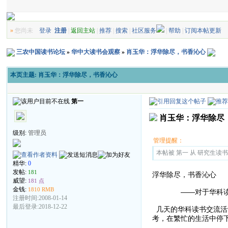
»
您尚未
登录
注册
|
返回主站
|
推荐
|
搜索
|
社区服务
|
帮助
|
订阅本帖更新
三农中国读书论坛
»
华中大读书会观察
»
肖玉华：浮华除尽，书香沁心
本页主题:
肖玉华：浮华除尽，书香沁心
第一
肖玉华：浮华除尽
级别:
管理员
管理提醒：
本帖被 第一 从 研究生读书报告
精华:
0
发帖:
181
浮华除尽，书香沁心
威望:
181 点
金钱:
1810 RMB
——对于华科读书
注册时间:2008-01-14
最后登录:2018-12-22
几天的华科读书交流活
考，在繁忙的生活中停