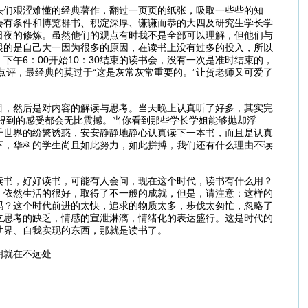
头们艰涩难懂的经典著作，翻过一页页的纸张，吸取一些些的知
会有条件和博览群书、积淀深厚、谦谦而恭的大四及研究生学长学
日夜的修炼。虽然他们的观点有时我不是全部可以理解，但他们与
恨的是自己大一因为很多的原因，在读书上没有过多的投入，所以
午6：00开始10：30结束的读书会，没有一次是准时结束的，
点评，最经典的莫过于“这是灰常灰常重要的。”让贺老师又可爱了
目，然后是对内容的解读与思考。当天晚上认真听了好多，其实完
得到的感受都会无比震撼。当你看到那些学长学姐能够抛却浮
千世界的纷繁诱惑，安安静静地静心认真读下一本书，而且是认真
下，华科的学生尚且如此努力，如此拼搏，我们还有什么理由不读
读书，好好读书，可能有人会问，现在这个时代，读书有什么用？
，依然生活的很好，取得了不一般的成就，但是，请注意：这样的
吗？这个时代前进的太快，追求的物质太多，步伐太匆忙，忽略了
立思考的缺乏，情感的宣泄淋漓，情绪化的表达盛行。这是时代的
世界、自我实现的东西，那就是读书了。
明就在不远处