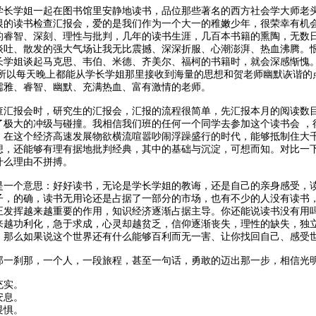
学长学姐一起在图书馆里安静地读书，品位那些著名的西方社会学大师老
恨的读书检查汇报会，爱的是我们作为一个大一的稚嫩少年，很荣幸有机
的睿智、深刻、理性与批判，几年的读书生涯，几百本书籍的熏陶，无数
谈吐、散发的强大气场让我无比震撼、深深折服、心潮澎湃、热血沸腾。
学姐谈起马克思、韦伯、米德、齐美尔、福柯的书籍时，就会深感惭愧。下
，所以每天晚上都能从学长学姐那里接收到海量的思想和贺老师幽默诙谐的
儒雅、睿智、幽默、充满热血、富有激情的老师。
查汇报会时，研究生的汇报会，汇报的流程很简单，先汇报本月的阅读数
了极大的冲级与碰撞。我相信我们班的任何一个同学去参加这个读书会 ，
。在这个经济高速发展物欲横流喧嚣吵闹浮躁盛行的时代，能够抵制住大
想，还能够有理有据地批判经典，其中的基础与沉淀，可想而知。对比一
什么理由不拼搏。
是一个意思：好好读书，无论是学长学姐的教诲，还是自己的亲身感受，
子，的确，读书无用论还是占据了一部分的市场，也有不少的人没有读书
正发挥越来越重要的作用，知识经济逐渐占据主导。你还能说读书没有用
来越功利化，急于求成，心灵却越贫乏，信仰逐渐丧失，理性的缺失，独
。那么如果说这个世界还有什么能够百利而无一害、让你找回自己、感受
那一刹那，一个人，一段旅程，甚至一句话，勇敢的迈出那一步，相信光
充实。
安息。
畏惧。