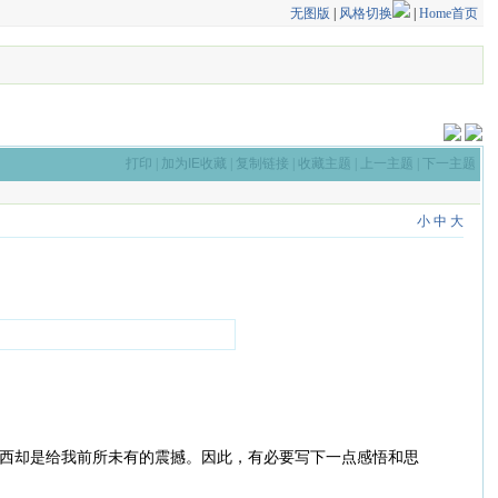
无图版
|
风格切换
|
Home首页
打印
|
加为IE收藏
|
复制链接
|
收藏主题
|
上一主题
|
下一主题
小
中
大
西却是给我前所未有的震撼。因此，有必要写下一点感悟和思