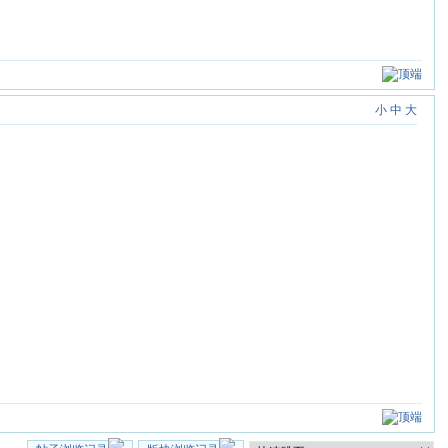
小
中
大