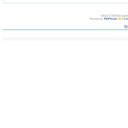
Total 0.278205(s) quer
Powered by
PHPWind
v6.0
Cer
鄂I