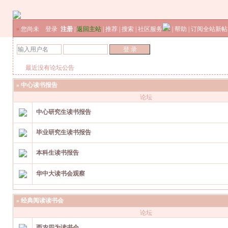
»
您尚未
登录
注册
|
返回主站
|
推荐
|
搜索
|
社区服务
|
帮助
|
订阅全站新帖
最近没有论坛公告
»
中心读书报告
论坛
中心研究生读书报告
毕业研究生读书报告
本科生读书报告
华中大读书会观察
»
经典阅读读书会
论坛
西农四为读书会