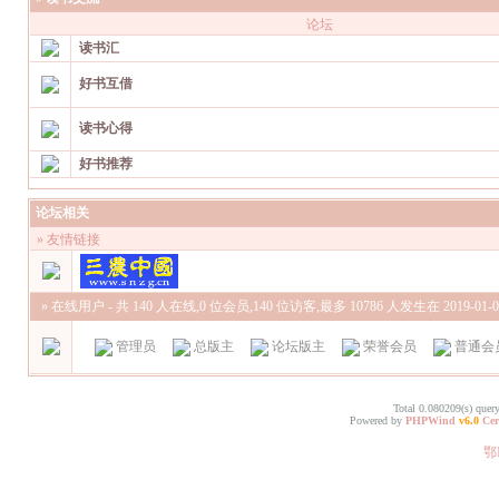
论坛
读书汇
好书互借
读书心得
好书推荐
论坛相关
» 友情链接
» 在线用户
- 共 140 人在线,0 位会员,140 位访客,最多 10786 人发生在 2019-01-07
管理员
总版主
论坛版主
荣誉会员
普通会
Total 0.080209(s) quer
Powered by
PHPWind
v6.0
Cer
鄂I