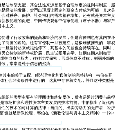
就是法制型支配，其合法性来源是基于合理制定的规则与制度，服
先是经济的发展，货币出现后让固定的薪金支付成为可能，其次是
社会对秩序、保护、社会福利的需求都在增加。还有就是资本主义
着新教伦理的促进，中国传统观念中儒家伦理（君子不器）与家产
资本主义。
这促进了行政效率的提高和经济的发展，但是官僚制也有其内在矛
为了制度的齿轮。还有官僚制一旦被建立，是极难被摧毁的，容易
轮一旦运转起来就很难停下，其基本的问题也会持续存在。同时，
离民众控制的新特权阶层，民主试图用选举、短期任期来制衡官
了维护自身的权力，往往过度保密，形成信息不对称，削弱外部的
时候，常常是处于信息的劣势。
建其韦伯关于支配、经济理性化和官僚制的完整结构，韦伯在开
具体社会经济条件中进行的，这其中存在着支配，并且这种类型是
济组织的类型主要有管理团体和统制团体，后者是通过消费与获得
这是市场扩张和理性资本主要发展的技术前提。韦伯指出了近代西
理性的技术的可计算的法律；自由的、出卖劳动力的无产者；经济
理”也就是新教伦理，韦伯在《新教伦理与资本主义精神》一书中
族出现解体，这其中对应的家父长制支配就开始了进一步的发展，