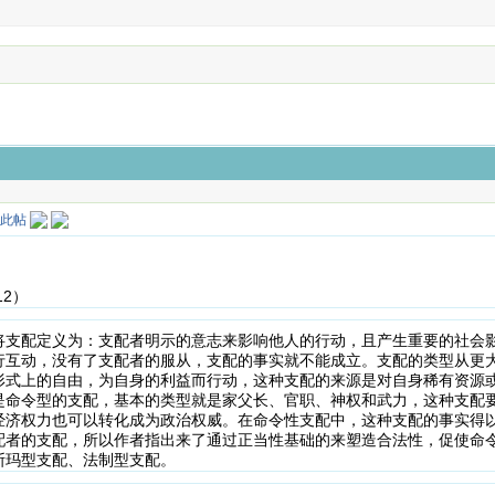
12）
将支配定义为：支配者明示的意志来影响他人的行动，且产生重要的社会
行互动，没有了支配者的服从，支配的事实就不能成立。支配的类型从更
形式上的自由，为自身的利益而行动，这种支配的来源是对自身稀有资源
是命令型的支配，基本的类型就是家父长、官职、神权和武力，这种支配
经济权力也可以转化成为政治权威。在命令性支配中，这种支配的事实得
配者的支配，所以作者指出来了通过正当性基础的来塑造合法性，促使命
斯玛型支配、法制型支配。