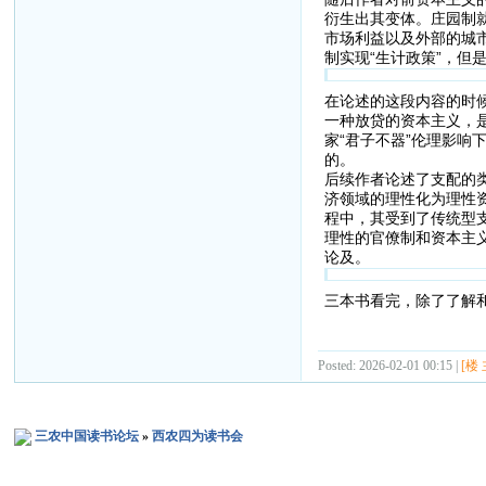
衍生出其变体。庄园制
市场利益以及外部的城
制实现“生计政策”，但
在论述的这段内容的时
一种放贷的资本主义，
家“君子不器”伦理影
的。
后续作者论述了支配的
济领域的理性化为理性
程中，其受到了传统型
理性的官僚制和资本主
论及。
三本书看完，除了了解
Posted: 2026-02-01 00:15 |
[楼 
三农中国读书论坛
»
西农四为读书会