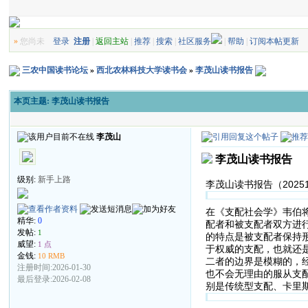
»
您尚未
登录
注册
|
返回主站
|
推荐
|
搜索
|
社区服务
|
帮助
|
订阅本帖更新
三农中国读书论坛
»
西北农林科技大学读书会
»
李茂山读书报告
本页主题:
李茂山读书报告
李茂山
李茂山读书报告
级别:
新手上路
李茂山读书报告（2025
在《支配社会学》韦伯
精华:
0
配者和被支配者双方进
发帖:
1
的特点是被支配者保持
威望:
1 点
于权威的支配，也就还
金钱:
10 RMB
二者的边界是模糊的，
注册时间:2026-01-30
也不会无理由的服从支
最后登录:2026-02-08
别是传统型支配、卡里