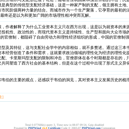
就是典型的传统型支配经济基础，这是一种家产制的支配，领主拥有土地
市市民阶级两种力量的结合。而城市作为一个生产聚落，它孕育的最初的
是最终还是以为和更加广阔的市场理性相冲突而瓦解。
候，作者解释了为什么工业资本主义只在西方出现，这是以为就资本的来
是投机性、政治性的，而现代资本主义是持续性、生产型和面向大众市场
响下的官僚制，都阻碍了自由劳动力和理性经济组织的形成，中国的官僚制
类型及其特征，这与支配社会学中的内容相似，就不多赘述。通过这三本
资本经营创造了条件和需求，这就要求政治领域的理性化为经济的理性化
支配、卡里斯玛型支配的限制和冲击，官僚群体在各个时期都是存在的，
义共同塑造了西方社会的基本结构，但是在这个过程中出现了形式主义异
和韦伯的主要的观点，还感叹于韦伯的洞见，其对资本主义发展历史的梳
主]
Total 0.077666(s) query 3, Time now is:08-07 09:54, Gzip disabled
Powered by
PHPWind
v6.0
Certificate
Code © 2003-07
PHPWind.com
Corporation