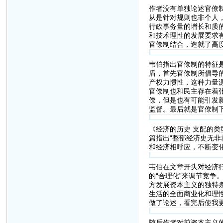
作者没有单独论述官僚
从是针对规则也非个人
行政事务量的增长和质
和技术理性的发展要求
官僚制结合，造就了高
韦伯指出官僚制的特征
盾，首先官僚制所倡导
产权力惯性，这种力量
官僚制也和民主存在着
僚，但是也有可能引发
监督。最后就是官僚制
《经济的历史 支配的
篇指出“整部经济史无
和经济相呼应，不断变
韦伯在文章开头对经济
的“合理化”来调节竞
方发展资本主义的独特
生活的全面商业化和理
做了论述，看完后使我
随后作者对前资本主义