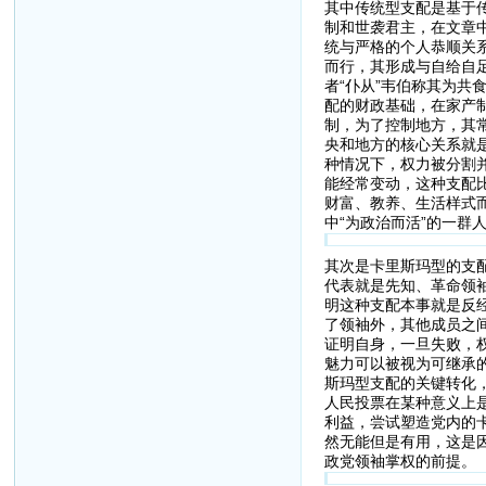
其中传统型支配是基于
制和世袭君主，在文章
统与严格的个人恭顺关
而行，其形成与自给自
者“仆从”韦伯称其为
配的财政基础，在家产
制，为了控制地方，其
央和地方的核心关系就
种情况下，权力被分割
能经常变动，这种支配
财富、教养、生活样式
中“为政治而活”的一群
其次是卡里斯玛型的支
代表就是先知、革命领
明这种支配本事就是反
了领袖外，其他成员之
证明自身，一旦失败，
魅力可以被视为可继承
斯玛型支配的关键转化
人民投票在某种意义上
利益，尝试塑造党内的
然无能但是有用，这是
政党领袖掌权的前提。