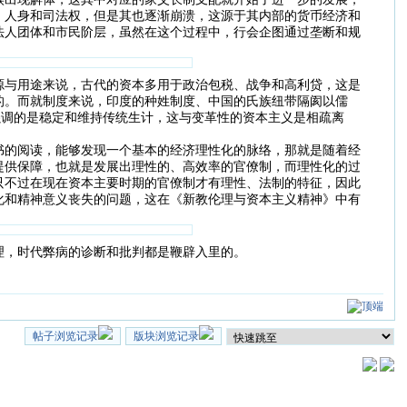
、人身和司法权，但是其也逐渐崩溃，这源于其内部的货币经济和
法人团体和市民阶层，虽然在这个过程中，行会企图通过垄断和规
源与用途来说，古代的资本多用于政治包税、战争和高利贷，这是
的。而就制度来说，印度的种姓制度、中国的氏族纽带隔阂以儒
强调的是稳定和维持传统生计，这与变革性的资本主义是相疏离
书的阅读，能够发现一个基本的经济理性化的脉络，那就是随着经
提供保障，也就是发展出理性的、高效率的官僚制，而理性化的过
只不过在现在资本主要时期的官僚制才有理性、法制的特征，因此
化和精神意义丧失的问题，这在《新教伦理与资本主义精神》中有
理，时代弊病的诊断和批判都是鞭辟入里的。
帖子浏览记录
版块浏览记录