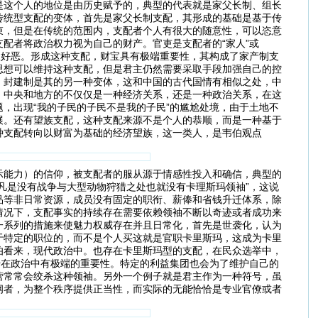
是这个人的地位是由历史赋予的，典型的代表就是家父长制、组长
传统型支配的变体，首先是家父长制支配，其形成的基础是基于传
束，但是在传统的范围内，支配者个人有很大的随意性，可以恣意
配者将政治权力视为自己的财产。官吏是支配者的“家人”或
人好恶。形成这种支配，财宝具有极端重要性，其构成了家产制支
思想可以维持这种支配，但是君主仍然需要采取手段加强自己的控
。封建制是其的另一种变体，这和中国的古代国情有相似之处，中
，中央和地方的不仅仅是一种经济关系，还是一种政治关系，在这
，出现“我的子民的子民不是我的子民”的尴尬处境，由于土地不
展。还有望族支配，这种支配来源不是个人的恭顺，而是一种基于
种支配转向以财富为基础的经济望族，这一类人，是韦伯观点
示能力）的信仰，被支配者的服从源于情感性投入和确信，典型的
凡是没有战争与大型动物狩猎之处也就没有卡理斯玛领袖”，这说
品等非日常资源，成员没有固定的职衔、薪俸和省钱升迁体系，除
情况下，支配事实的持续存在需要依赖领袖不断以奇迹或者成功来
一系列的措施来使魅力权威存在并且日常化，首先是世袭化，认为
于特定的职位的，而不是个人买这就是官职卡里斯玛，这成为卡里
伯看来，现代政治中。也存在卡里斯玛型的支配，在民众选举中，
传在政治中有极端的重要性。特定的利益集团也会为了维护自己的
营常常会绞杀这种领袖。另外一个例子就是君主作为一种符号，虽
纲者，为整个秩序提供正当性，而实际的无能恰恰是专业官僚或者