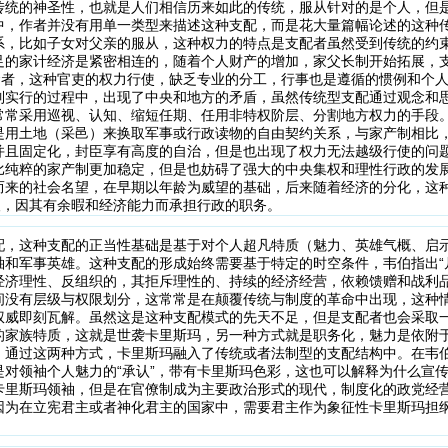
传统的神圣性，也就是人们相信历来如此的传统，服从针对的是个人，但
中，作者并没有用单一类型来描述这种支配，而是花大量篇幅论述的这种
系，比如子女对父亲的服从，这种权力的特点是支配者虽然受到传统的约
足的家计经济是紧密相连的，随着个人财产的增加，家父长制开始拓展，支
共食者，这种官吏的权力行使，缺乏专业的分工，行事也是遵循的惯例和个
制实行的过程中，出现了中央和地方的矛盾，虽然传统型支配通过观念和
常常采用巡视、认知、缩短任期、任用非特权阶层、分割地方权力的手段
是用土地（采邑）来换取军事或行政读物的自由契约关系，与家产制相比
并且固定化，封臣享有高度的自治，但是也出现了权力无法越级行使的问题
比纯粹的家产制更加稳定，但是也妨碍了强大的中央集权和理性行政的发
而来的社会名望，在早期以年龄为威望的基础，后来随着经济的分化，这
人，因其有余暇和经济能力而承担行政的职务。
配，这种支配的正当性基础是基于对个人超凡特质（魅力、英雄气概、启
袖和军事英雄。这种支配的形成始终需要基于特定的时空条件，韦伯指出“
经济理性、反组织的，其拒斥理性的、持续的经济经营，依赖馈赠和战利
间没有层级与权限划分，这常常是在颠覆传统与制度的革命中出现，这种
权威即刻瓦解。虽然这是这种支配模式的先天不足，但是支配者也会采取
的家族特质，这就是世袭卡里斯玛，另一种方式就是职务化，魅力是依附
，通过这两种方式，卡里斯玛融入了传统或者法制型的支配结构中。在韦
是对领袖个人魅力的“承认”，带有卡里斯玛色彩，这也可以解释为什么宣
卡里斯玛领袖，但是在官僚制成为主要政治形式的现代，制度化的政党经
因为在立宪君主或者神化君主的国家中，需要君主作为象征性卡里斯玛担