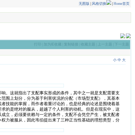
无图版
|
风格切换
|
Home首页
打印
|
加为IE收藏
|
复制链接
|
收藏主题
|
上一主题
|
下一主题
小
中
大
影响。这就指出了支配事实形成的条件，其中之一就是支配需要支
大范围上划分，分为基于利害状况的分配（市场型支配），其基本
或者技能的掌握，而作者着重讨论的，也是经典的论述是围绕着基
要求的是绝对的服从，超越了个人利害的动机。但是在现实中，这
以成立，必须要依赖与一定的条件，支配不会凭空产生，被支配者
令权力被服从，因此韦伯提出来了三种正当性基础的理想类型，分