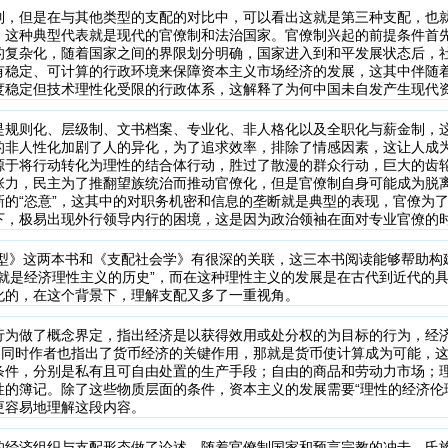
制，但是在与其他类型的支配的对比中，可以看出这就是第三种支配，也
，这种典型代表就是现代的官僚制和法治国家。官僚制兴起的前提条件首
的复杂化，随着国家之间的界限划分明确，国家进入到和平发展状态后，
有稳定、可计算的行政环境来保障资本主义市场经济的发展，这其中伴随
度稳定但技术理性化受限的行政体系，这解释了为何中国未自发产生现代
是规则化、层级制、文书档案、专业化、非人格化以及全职化与薪金制，
的非人性化加剧了人的异化，为了追求效率，排除了情感因素，这让人成
源于将行动转化为理性的结合体行动，胜过了散漫的群众行动，巨大的齿
张力，民主为了推翻望族统治而推动官僚化，但是官僚制自身可能成为脱
新的“恣意”，这其中的对职务机密和信息的垄断就是典型的表现，官僚为
下，极易出现外行领导内行的困境，这是因为政治领袖在面对专业官僚的
类型》这两本书和《支配社会学》有很深的关联，这三本书阅读能够帮助构
非就是经济理性主义的历史”，而在这种理性主义的发展是在古代到近代的
化的，在这个背景下，理解支配又多了一重视角。
行为做了概念界定，指出经济是以获得效用或处分权的为目标的行为，经
争。同时作者也指出了货币经济的关键作用，那就是货币使计算成为可能，
条件，分别是私有且可自由处置的生产手段；自由的商品和劳动力市场；
性的簿记。除了这些物质层面的条件，资本主义的发展需要“理性的经济伦
更容易地理解这段内容。
的经济组织与支配形态做了论述，随着官僚制国家和预言宗教的冲击，氏