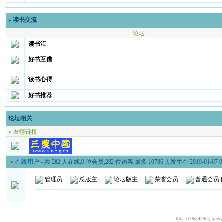
»
读书交流
论坛
读书汇
好书互借
读书心得
好书推荐
论坛相关
» 友情链接
» 在线用户
- 共 282 人在线,0 位会员,282 位访客,最多 10786 人发生在 2019-01-07 0
管理员
总版主
论坛版主
荣誉会员
普通会员
Total 0.065479(s) quer