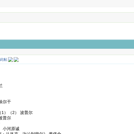
）
兰
涂尔干
1）（2） 波普尔
波普尔
安
 小河原诚
究：从洛克、边沁到密尔》 黄伟合