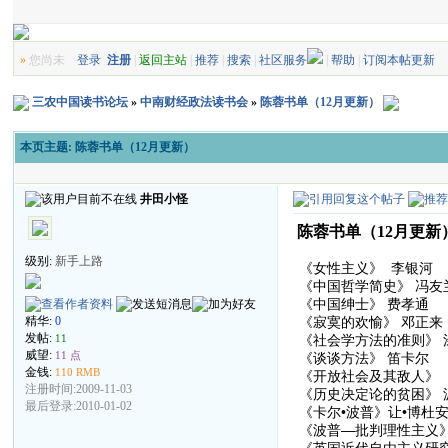
»
您尚未
登录
注册
|
返回主站
|
推荐
|
搜索
|
社区服务
|
帮助
|
订阅本帖更新
三农中国读书论坛
»
中南财经政法读书会
»
陈蓉书单（12月更新）
本页主题:
陈蓉书单（12月更新）
井田小怪
陈蓉书单（12月更新
级别:
新手上路
《女性主义》 李银河
《中国哲学简史》 冯友
《中国绅士》 费孝通
《寂寞的欢愉》 邓正来
精华:
0
发帖:
《社会学方法的准则》 
11
威望:
11 点
《谈谈方法》 笛卡尔
金钱:
110 RMB
《开放社会及其敌人》（
注册时间:2009-11-03
《历史决定论的贫困》 
最后登录:2010-01-02
《卡尔•波普》让•博杜
《波普—批判理性主义》
《英国近代自由主义研