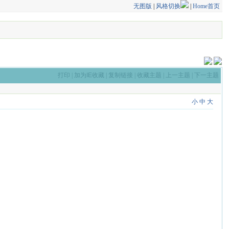
无图版
|
风格切换
|
Home首页
打印
|
加为IE收藏
|
复制链接
|
收藏主题
|
上一主题
|
下一主题
小
中
大