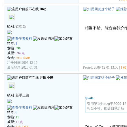
snzg
级别:
管理员
相当不错。能否自我介
精华:
1
发帖:
596
威望:
594 点
金钱:
5940 RMB
注册时间:2007-12-15
Posted: 2009-12-01 13:50 |
1 楼
最后登录:2026-01-31
井田小怪
级别:
新手上路
Quote:
引用第1楼snzg于2009-12-
相当不错。能否自我介绍
精华:
0
发帖:
11
威望:
11 点
O(∩_∩)O~，之前
金钱:
110 RMB