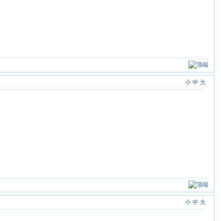
小
中
大
小
中
大