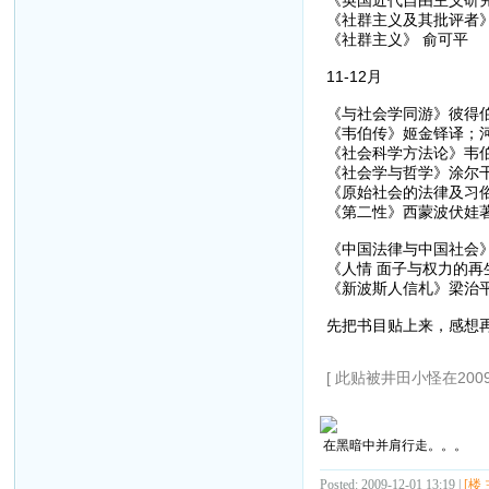
《社群主义及其批评者》
《社群主义》 俞可平
11-12月
《与社会学同游》彼得
《韦伯传》姬金铎译；河
《社会科学方法论》韦伯
《社会学与哲学》涂尔干
《原始社会的法律及习
《第二性》西蒙波伏娃著
《中国法律与中国社会
《人情 面子与权力的再
《新波斯人信札》梁治平
先把书目贴上来，感想
[ 此贴被井田小怪在2009-1
在黑暗中并肩行走。。。
Posted: 2009-12-01 13:19 |
[楼 