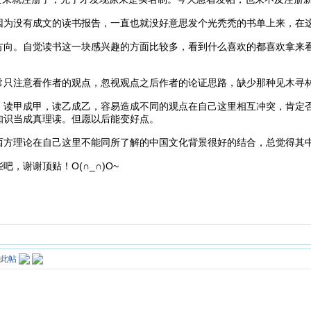
因为没有成文的读书报告，一直也就没好意思发个光秃秃的书单上来，在
方向。自觉读书这一块感兴趣的方面比较多，看到什么喜欢的都喜欢拿来
常只注意看作者的观点，忽视观点之后作者的论证思路，缺少那种见木寻
，读甲成甲，读乙成乙，容易造成不同的观点在自己这里相互冲突，肯定
知识当成真理读。但愿以后能变好点。
西方理论在自己这里不能同所了解的中国文化背景很好的结合，总觉得其
，谢谢顶贴！O(∩_∩)O~