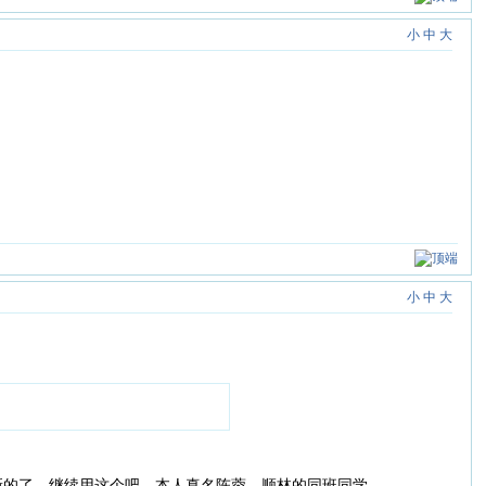
小
中
大
小
中
大
册新的了，继续用这个吧。本人真名陈蓉，顺林的同班同学。