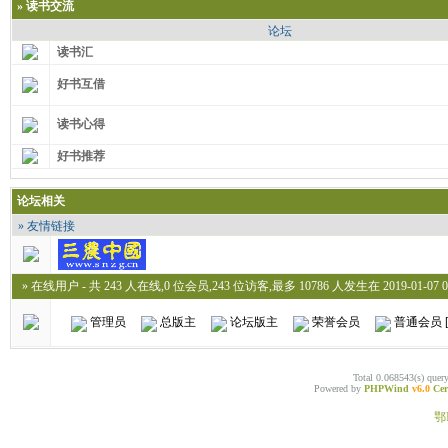
»
读书交流
论坛
读书汇
好书互借
读书心得
好书推荐
论坛相关
» 友情链接
» 在线用户
- 共 243 人在线,0 位会员,243 位访客,最多 10786 人发生在 2019-01-07 0
管理员
总版主
论坛版主
荣誉会员
普通会员
Total 0.068543(s) quer
Powered by
PHPWind
v6.0
Cer
鄂I