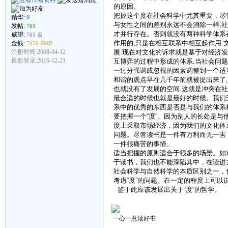
的原因。
把握这个度在社会科学中尤其重要，尽
精华:
0
与女性之间的差别永远不会消除一样,
发帖:
765
才并行存在。否则就没有两种科学体系
威望:
765 点
作用的,只是在相互联系中相互起作用.
金钱:
7650 RMB
注册时间:2008-04-12
展.现在对文化的诉求就是基于对经济
最后登录:2016-12-21
互博弈的过程中形成的体系.当社会问题
一过分强调或忽视的因素调整到一个适
和谐的观点早在几千年前就被提出来了
也就没有了发展的空间.这就是冲突在社
最合适的时候也就是最好的时候。我们
系中的优秀的东西是否是与我们的体系
要把握一个“度”。因为别人的长处是
度上采取市场经济，因为我们的文化体
问题。尽管读书是一件有万利而无一害
一件很痛苦的事情。
适当把握的原则适合于很多的场景。如
于读书，我们也不能深陷其中，在读进
社会科学与自然科学的本质区别之一，
考虑“度”的问题。在一定的程度上可以
鉴于此应该发展出关于“度“的哲学。
一心一意读好书