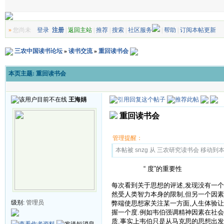
»
您尚未
登录
注册
|
返回主站
|
推荐
|
搜索
|
社区服务
|
帮助
|
订阅本帖更新
三农中国读书论坛
»
读书交流
»
重回读书会
本页主题:
重回读书会
王海娟
重回读书会
管理提醒：
本帖被 snzg 从 三农研究读书会 移动到本区(
“ 度”的重要性
每次看到关于思想的评述,发现没有一个
然受人类智力本身的限制,但另一个因
级别:
管理员
弊端使思想家关注某一方面,人生体验
握一个度.例如韦伯强调精神因素在社
质.事实上韦伯只是从马克思的思想出发