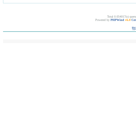
Total 0.054017(s) quer
Powered by
PHPWind
v6.0
Cer
鄂I