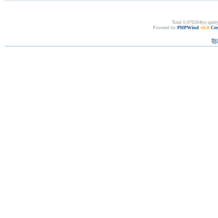
Total 0.070264(s) quer
Powered by
PHPWind
v6.0
Cer
鄂I