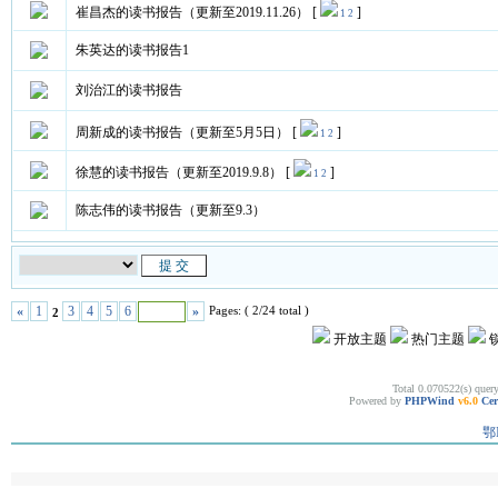
崔昌杰的读书报告（更新至2019.11.26）
[
]
1
2
朱英达的读书报告1
刘治江的读书报告
周新成的读书报告（更新至5月5日）
[
]
1
2
徐慧的读书报告（更新至2019.9.8）
[
]
1
2
陈志伟的读书报告（更新至9.3）
Pages: ( 2/24 total )
«
1
3
4
5
6
»
2
开放主题
热门主题
Total 0.070522(s) quer
Powered by
PHPWind
v6.0
Cer
鄂I