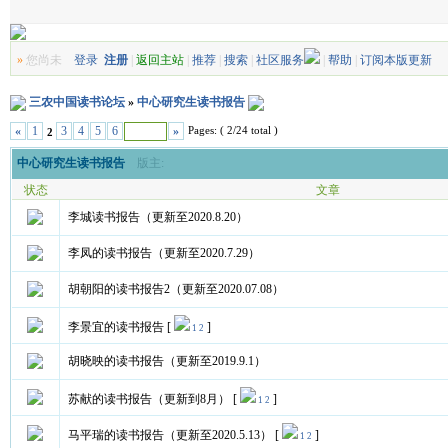
»
您尚未
登录
注册
|
返回主站
|
推荐
|
搜索
|
社区服务
|
帮助
|
订阅本版更新
三农中国读书论坛
»
中心研究生读书报告
Pages: ( 2/24 total )
«
1
3
4
5
6
»
2
中心研究生读书报告
版主:
状态
文章
李城读书报告（更新至2020.8.20）
李凤的读书报告（更新至2020.7.29）
胡朝阳的读书报告2（更新至2020.07.08）
李景宜的读书报告
[
]
1
2
胡晓映的读书报告（更新至2019.9.1）
苏献的读书报告（更新到8月）
[
]
1
2
马平瑞的读书报告（更新至2020.5.13）
[
]
1
2