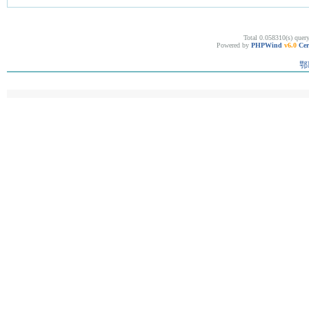
Total 0.058310(s) quer
Powered by
PHPWind
v6.0
Cer
鄂I