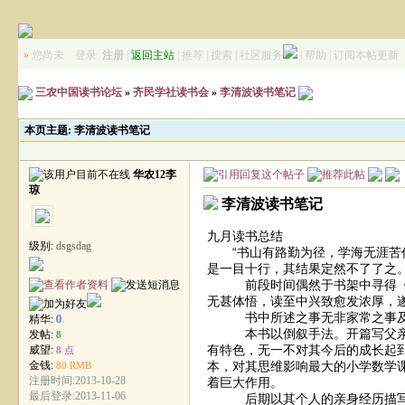
»
您尚未
登录
注册
|
返回主站
|
推荐
|
搜索
|
社区服务
|
帮助
|
订阅本帖更新
三农中国读书论坛
»
齐民学社读书会
»
李清波读书笔记
本页主题:
李清波读书笔记
华农12李
琼
李清波读书笔记
九月读书总结
级别:
dsgsdag
“书山有路勤为径，学海无涯苦作
是一目十行，其结果定然不了了之
前段时间偶然于书架中寻得《借
无甚体悟，读至中兴致愈发浓厚，
书中所述之事无非家常之事及生
精华:
0
本书以倒叙手法。开篇写父亲之
发帖:
8
有特色，无一不对其今后的成长起
威望:
8 点
本，对其思维影响最大的小学数学
金钱:
80 RMB
注册时间:2013-10-28
着巨大作用。
最后登录:2013-11-06
后期以其个人的亲身经历描写了