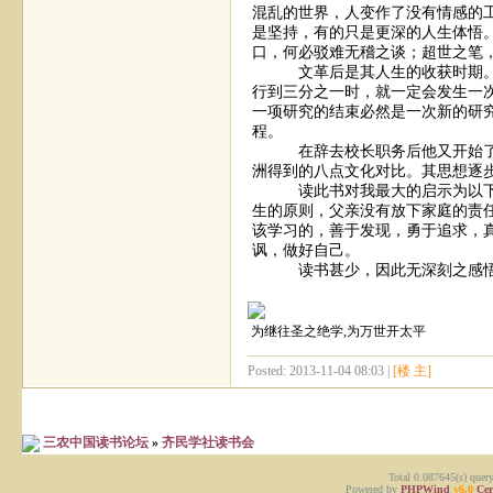
混乱的世界，人变作了没有情感的
是坚持，有的只是更深的人生体悟
口，何必驳难无稽之谈；超世之笔
文革后是其人生的收获时期。就
行到三分之一时，就一定会发生一
一项研究的结束必然是一次新的研
程。
在辞去校长职务后他又开始了他
洲得到的八点文化对比。其思想逐
读此书对我最大的启示为以下几
生的原则，父亲没有放下家庭的责
该学习的，善于发现，勇于追求，
讽，做好自己。
读书甚少，因此无深刻之感悟
为继往圣之绝学,为万世开太平
Posted: 2013-11-04 08:03 |
[楼 主]
三农中国读书论坛
»
齐民学社读书会
Total 0.087645(s) quer
Powered by
PHPWind
v6.0
Cer