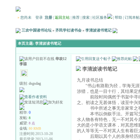
»
您尚未
登录
注册
|
返回主站
|
推荐
|
搜索
|
社区服务
|
帮助
|
订阅本帖
三农中国读书论坛
»
齐民学社读书会
»
李清波读书笔记
本页主题:
李清波读书笔记
华农12
李琼
李清波读书笔记
九月读书总结
级别:
dsgsdag
“书山有路勤为径，学海无涯苦
涉猎，也是一目十行，其结果定
前段时间偶然于书架中寻得《
之。初读之无甚体悟，读至中兴
书中所述之事无非家常之事及
精华:
0
本书以倒叙手法。开篇写父亲
发帖:
8
水人物各有特色，无一不对其今
威望:
8 点
大的是小学语文课本，对其思维
金钱:
80 RMB
的人等等无一不对其人生有着巨
注册时间:2013-10-28
后期以其个人的亲身经历描写
最后登录:2013-11-06