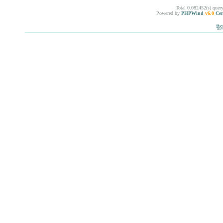
Total 0.082452(s) quer
Powered by
PHPWind
v6.0
Cer
鄂I