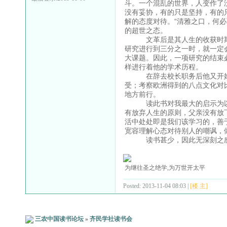
斗。一个混乱的世界，人变作了
没有妥协，有的只是坚持，有的
解的态度对待。“清雅之口，何
的超世之态。
文革后是其人生的收获时期。
研究进行到三分之一时，就一定
大课题。因此，一项研究的结束
样进行着他的学术历程。
在辞去校长职务后他又开始了
受；考察欧洲得到的八点文化对
地方前行。
读此书对我最大的启示为以下
有放弃人生的原则，父亲没有放
活中处处即是我们该学习的，善
宽容理解心态对待别人的嘲讽，
读书甚少，因此无深刻之感
为继往圣之绝学,为万世开太平
Posted: 2013-11-04 08:03 |
[楼 主]
三农中国读书论坛
»
齐民学社读书会