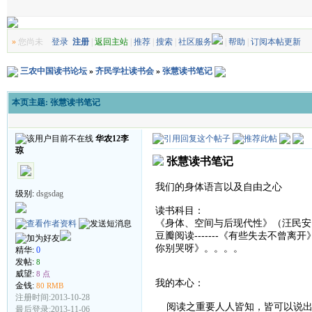
»
您尚未
登录
注册
|
返回主站
|
推荐
|
搜索
|
社区服务
|
帮助
|
订阅本帖更新
三农中国读书论坛
»
齐民学社读书会
»
张慧读书笔记
本页主题:
张慧读书笔记
华农12李
琼
张慧读书笔记
我们的身体语言以及自由之心
级别:
dsgsdag
读书科目：
《身体、空间与后现代性》（汪民安
豆瓣阅读-------《有些失去不
你别哭呀》。。。。
精华:
0
发帖:
8
威望:
8 点
我的本心：
金钱:
80 RMB
注册时间:2013-10-28
阅读之重要人人皆知，皆可以说出
最后登录:2013-11-06