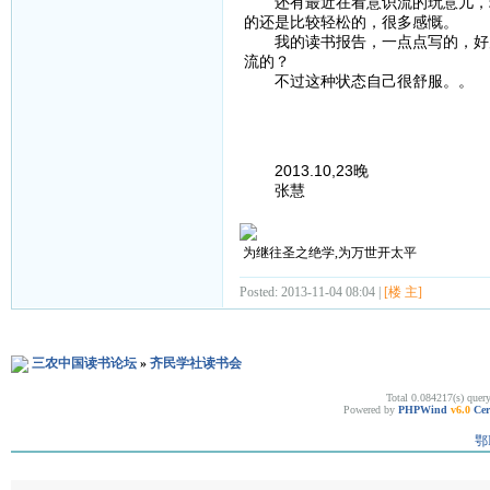
还有最近在看意识流的玩意儿，玩
的还是比较轻松的，很多感慨。
我的读书报告，一点点写的，好几
流的？
不过这种状态自己很舒服。。
2013.10,23晚
张慧
为继往圣之绝学,为万世开太平
Posted: 2013-11-04 08:04 |
[楼 主]
三农中国读书论坛
»
齐民学社读书会
Total 0.084217(s) quer
Powered by
PHPWind
v6.0
Cer
鄂I