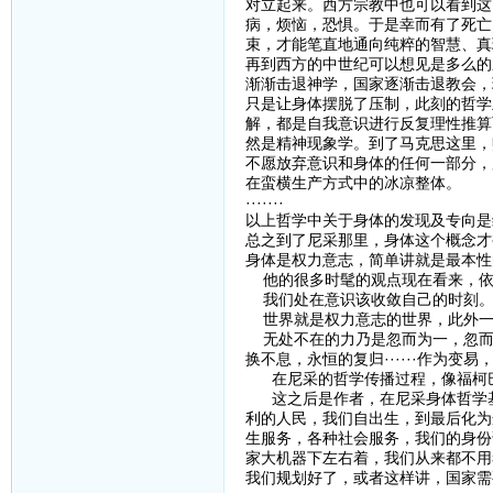
对立起来。西方宗教中也可以看到这
病，烦恼，恐惧。于是幸而有了死亡
束，才能笔直地通向纯粹的智慧、真
再到西方的中世纪可以想见是多么的
渐渐击退神学，国家逐渐击退教会，
只是让身体摆脱了压制，此刻的哲学
解，都是自我意识进行反复理性推算
然是精神现象学。到了马克思这里，
不愿放弃意识和身体的任何一部分，
在蛮横生产方式中的冰凉整体。
·······
以上哲学中关于身体的发现及专向是
总之到了尼采那里，身体这个概念才
身体是权力意志，简单讲就是最本性
他的很多时髦的观点现在看来，依
我们处在意识该收敛自己的时刻
世界就是权力意志的世界，此外一
无处不在的力乃是忽而为一，忽而
换不息，永恒的复归······作为变易
在尼采的哲学传播过程，像福柯巴
这之后是作者，在尼采身体哲学基
利的人民，我们自出生，到最后化为
生服务，各种社会服务，我们的身份
家大机器下左右着，我们从来都不用
我们规划好了，或者这样讲，国家需