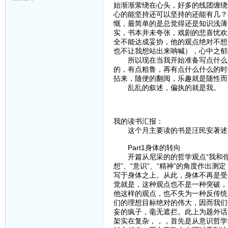
始渐渐萦绕在心头，好多的线团缠绕
心的能坚持还可以坚持的还能有几？
慨，最简单的是总觉得还是知识浅薄
实，书本并未夸张，戏剧的悲喜忧欢
全不能达成妥协，他的观点绝对不想
也不让我想站出来呐喊），心中之郁
所以现在当我开始准备写点什么（
的，有点粗鲁，再有点什么什么的时
拈来，随便的翻阅，乐趣就是随性而
乱乱的叙述，偏执的就是我。
我的读书汇报：
这个月主要读的书是汪民安著述的
Part1身体的转向
开篇从尼采的的哲学观点“我和你不
想”、“意识”、“精神”的角度作出
写于身体之上。从此，身体不再是受
觉就是，这种观点也不是一种突破，
他这样的观点，也不失为一种反传统
们的理想目标绝对的伟大，因而我们
妄的疯子，毫无遮拦。此上为题外话
架实在复杂，，，首先是从意识哲学