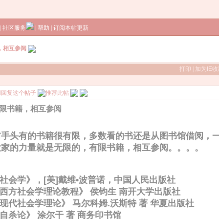
|
社区服务
|
帮助
|
订阅本帖更新
，相互参阅
打印
|
加为IE
限书籍，相互参阅
前手头有的书籍很有限，多数看的书还是从图书馆借阅，
大家的力量就是无限的，有限书籍，相互参阅。。。。
《社会学》，[美]戴维•波普诺，中国人民出版社
《西方社会学理论教程》 侯钧生 南开大学出版社
《现代社会学理论》 马尔科姆.沃斯特 著 华夏出版社
《自杀论》 涂尔干 著 商务印书馆