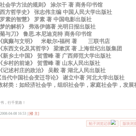
《社会学方法的规则》 涂尔干 著 商务印书馆
《西方哲学史》 张志伟主编 中国人民大学出版社
《罗素的智慧》 罗素 著 中国电影出版社
《梦的解析》 弗洛伊德著 光明日报出版社
《菊与刀》 鲁思.本尼迪克特 商务印书馆
 《疯癫与文明》 米歇尔•福柯 著 三联书店
 《东西文化及其哲学》 梁漱溟 著 上海世纪出版集团
 《新乡土中国》 贺雪峰 著 广西师范大学出版社
 《乡村的前途》 贺雪峰 著 山东人民出版社
 《记述村庄的政治》 吴毅 著 湖北人民出版社
《当代中国社会变迁导论》 谢立中著 河北大学出版社
 教材类：如经济社会学，组织社会学，家庭社会学，发展
卷书，行千里路！
 2008-04-08 16:53 |
[楼 主]
帖子浏览记录
版块浏