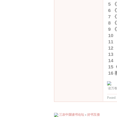
5 
6 
7 
8 
9 
10
11
12
13
14
15
16
读万
Posted:
三农中国读书论坛
»
好书互借