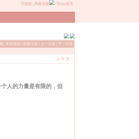
无图版
|
风格切换
|
Home首页
收藏
|
复制链接
|
收藏主题
|
上一主题
|
下一主题
小
中
大
一个人的力量是有限的，但