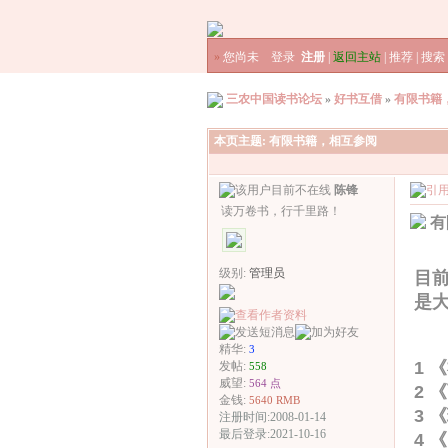
»
您尚未
登录
注册
|
返回主站
|
推荐
|
搜索
三农中国读书论坛
»
好书互借
»
有限书籍
本页主题:
有限书籍，相互参阅
陈锋
读万卷书，行千里路！
有
级别:
管理员
目
是
精华:
3
1 
发帖:
558
威望:
564 点
2 
金钱:
5640 RMB
3 
注册时间:2008-01-14
最后登录:2021-10-16
4 