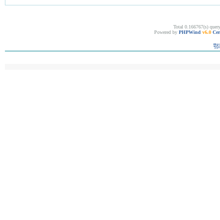
Total 0.166767(s) quer
Powered by
PHPWind
v6.0
Cer
鄂I