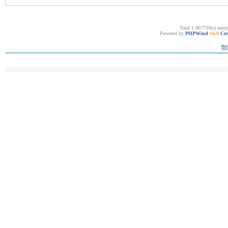
Total 1.067739(s) quer
Powered by
PHPWind
v6.0
Cer
鄂I