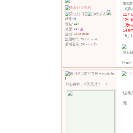
9精
10
11
精华:
0
12
发帖:
442
13
威望:
442 点
14
金钱:
4420 RMB
15
注册时间:2008-01-14
最后登录:2017-01-25
抉心自
Posted:
wonderfu
l
抉心自食，拼死坚持！！！
经典
无