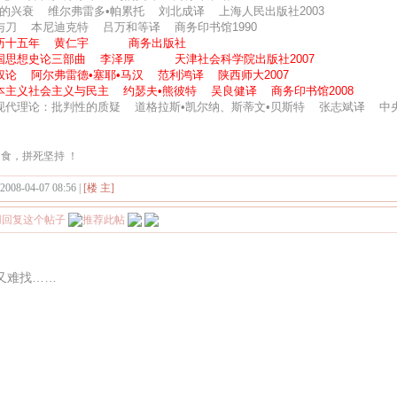
英的兴衰 维尔弗雷多•帕累托 刘北成译 上海人民出版社2003
菊与刀 本尼迪克特 吕万和等译 商务印书馆1990
万历十五年 黄仁宇 商务出版社
中国思想史论三部曲 李泽厚 天津社会科学院出版社2007
海权论 阿尔弗雷德•塞耶•马汉 范利鸿译 陕西师大2007
资本主义社会主义与民主 约瑟夫•熊彼特 吴良健译 商务印书馆2008
后现代理论：批判性的质疑 道格拉斯•凯尔纳、斯蒂文•贝斯特 张志斌译 中央
食，拼死坚持 ！
 2008-04-07 08:56 |
[楼 主]
又难找……