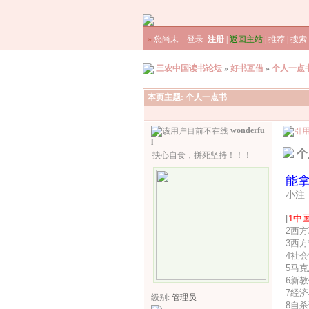
»
您尚未
登录
注册
|
返回主站
|
推荐
|
搜索
三农中国读书论坛
»
好书互借
»
个人一点
本页主题:
个人一点书
wonderfu
l
个
抉心自食，拼死坚持！！！
能
小注
[
1中
2西
3西方
4社
5马
6新
7经
级别:
管理员
8自