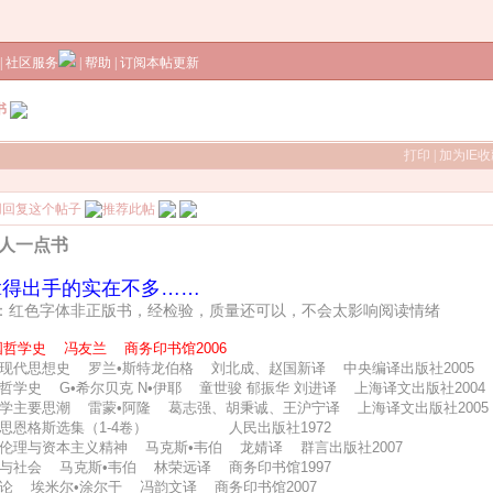
|
社区服务
|
帮助
|
订阅本帖更新
书
打印
|
加为IE
人一点书
拿得出手的实在不多……
：红色字体非正版书，经检验，质量还可以，不会太影响阅读情绪
国哲学史
冯友兰 商务印书馆2006
方现代思想史 罗兰•斯特龙伯格 刘北成、赵国新译 中央编译出版社2005
哲学史 G•希尔贝克 N•伊耶 童世骏 郁振华 刘进译 上海译文出版社2004
会学主要思潮 雷蒙•阿隆 葛志强、胡秉诚、王沪宁译 上海译文出版社2005
克思恩格斯选集（1-4卷） 人民出版社1972
教伦理与资本主义精神 马克斯•韦伯 龙婧译 群言出版社2007
济与社会 马克斯•韦伯 林荣远译 商务印书馆1997
杀论 埃米尔•涂尔干 冯韵文译 商务印书馆2007