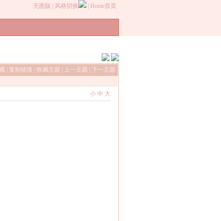
无图版
|
风格切换
|
Home首页
收藏
|
复制链接
|
收藏主题
|
上一主题
|
下一主题
小
中
大