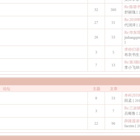
Re:陈蓉
32
360
舒丽瑰
[ 
Re:20
27
51
代润泽
[ 
Re:华东
26
53
jinbangq
]
求你们读书
3
5
布衣书生
Re:第3
7
13
李小飞88
论坛
主题
文章
本科201
8
53
田孟
[ 20
Re:三农
3
7
吕晰鲁
[ 
薛路遥读
22
96
faceim
[ 2