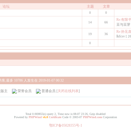
论坛
主题
文章
0
0
Re:有
14
66
豆与豆芽
Re:孙
19
36
lkfcsv
[ 2
0
客,最多 10786 人发生在 2019-01-07 00:32
坛版主
荣誉会员
普通会员
[
关闭在线列表
]
Total 0.069855(s) query 2, Time now is:08-07 23:26, Gzip disabled
Powered by
PHPWind
v6.0
Certificate
Code © 2003-07
PHPWind.com
Corporation
鄂ICP备05028355号-1