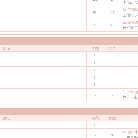
344
1510
李茂山
[ 
Re:王瑞
53
147
王瑞玲
[ 
Re:杨家
20
43
杨家豪
[ 
论坛
主题
文章
0
0
0
0
0
刘升:体验
17
17
婷不下来
论坛
主题
文章
0
Re:践
12
24
安师李春