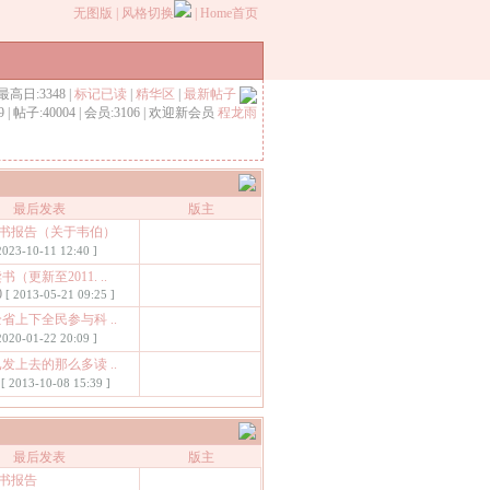
无图版
|
风格切换
|
Home首页
最高日:3348 |
标记已读
|
精华区
|
最新帖子
9 | 帖子:40004 | 会员:3106 | 欢迎新会员
程龙雨
最后发表
版主
书报告（关于韦伯）
2023-10-11 12:40 ]
书（更新至2011. ..
0
[ 2013-05-21 09:25 ]
全省上下全民参与科 ..
2020-01-22 20:09 ]
已发上去的那么多读 ..
[ 2013-10-08 15:39 ]
最后发表
版主
书报告