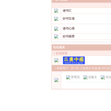
读书汇
好书互借
读书心得
好书推荐
论坛相关
» 友情链接
» 在线用户
- 共 162 人在线,0 位会员,162 位访
管理员
总版主
论