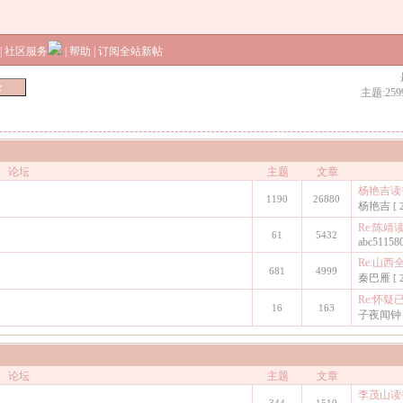
|
社区服务
|
帮助
|
订阅全站新帖
主题:259
论坛
主题
文章
杨艳吉读
1190
26880
杨艳吉
[ 
Re:陈靖读
61
5432
abc51158
Re:山西
681
4999
秦巴雁
[ 
Re:怀疑
16
163
子夜闻钟
论坛
主题
文章
李茂山读