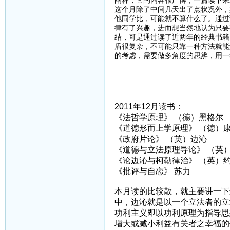
阐释，它的内容很广博，一篇读下来
这个月除了中间几天出了点状况外，
他同学比，可能就不算什么了。通过
律有了兴趣，进而想当然地认为只要
结，可是通过读了近两年的经典书籍
盾很复杂，不可能只靠一种方法就能
的考虑，需要做多角度的思辨，用一
2011年12月读书：
《法哲学原理》 （德）黑格尔
《道德形而上学原理》 （德）
《政府片论》 （英）边沁
《道德与立法原理导论》 （英
《论边沁与柯勒律治》 （英）约
《批评与自恋》 苏力
本月读的比较散，就主要讲一下
中，边沁就是以一个立法者的立
功利主义即以功利原理为指导思
增大或减小利益有关者之幸福的