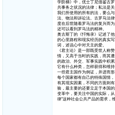
学阶梯》中，优士丁尼借鉴古罗
共事务之状况的法律；私法是关
我们所使用的所有的法，要么与
法、物法和诉讼法。古罗马法律
度在后世随着罗马法的复兴而为
还可以看到罗马法的精神。
奥古斯丁的《忏悔录》记述了他
的心里路程和现实经历的真实写
词，述说心中对天主的爱。
《君主论》是一部既受世人称赞
情，又高于当时的实践，而其遭
的政治、外交、军事实践中积累
它有什么种类，怎样获得和维持
一些君主国作为例证，并进而形
每个国家都有自己的特殊国情，
有其现实因素，不同的方面则有
验，最主要的还要立足于本国的
变革中，要关注中国的实际，从
律”这种社会公共产品的需求，