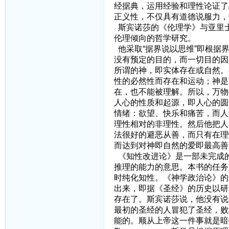
经据典，运用经验和理性论证了
正义性，不仅具有道德说服力，
斯宾诺莎的《伦理学》与亚里
伦理倾向的哲学研究。
他采取“据界说以思维”即根据
没有预定的目的，而一切目的因
所谓的神，即实体存在或自然。
性的必然性而存在和运动；神是
在，也不能被理解。所以，万物
人心的性质和起源，即人心的圆
情绪：欲望、快乐和痛苦，而人
理性相对的非理性。然后他把人
法很好的避恶从善，而只有在理
而达到对神即自然的爱即最高善
《知性改进论》是一部未完成
推理的能力的意思。本书的任务
时纯化知性。《神学政治论》的
出来，即据《圣经》的历史以研
存在了。斯宾诺莎说，他没有说
最初的圣经的人冒犯了圣经，败
能的。顺从上帝这一件事就是暗