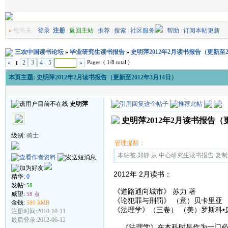
»
您尚未
登录
注册
|
返回主站
|
推荐
|
搜索
|
社区服务
|
帮助
|
订阅本帖更新
三农中国读书论坛
»
毕业研究生读书报告
»
史明萍2012年2月读书报告（更新至20
Pages: ( 1/8 total )
«
2
3
4
5
»
1
本页主题:
史明萍2012年2月读书报告（更新至2012年3月14日）
史明萍
史明萍2012年2月读书报告（更
级别:
骑士
管理提醒：
本帖被 郑静 从 中心研究生读书报告 复制到本区
2012年 2月读书：
精华:
0
发帖:
58
《道路通向城市》 苏力 著
威望:
58 点
《论犯罪与刑罚》 （意）贝卡里亚
金钱:
580 RMB
《法理学》（三卷） （美）罗斯科•
注册时间:2010-10-11
最后登录:2012-06-12
《法理学》在本科时是作为一门必