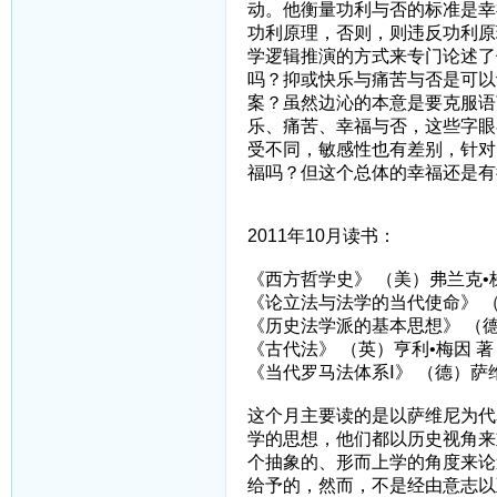
动。他衡量功利与否的标准是幸
功利原理，否则，则违反功利原
学逻辑推演的方式来专门论述了
吗？抑或快乐与痛苦与否是可以
案？虽然边沁的本意是要克服语
乐、痛苦、幸福与否，这些字眼
受不同，敏感性也有差别，针对
福吗？但这个总体的幸福还是有
2011年10月读书：
《西方哲学史》 （美）弗兰克•
《论立法与法学的当代使命》 （
《历史法学派的基本思想》 （德
《古代法》 （英）亨利•梅因 著
《当代罗马法体系Ⅰ》 （德）萨
这个月主要读的是以萨维尼为代
学的思想，他们都以历史视角来
个抽象的、形而上学的角度来论
给予的，然而，不是经由意志以