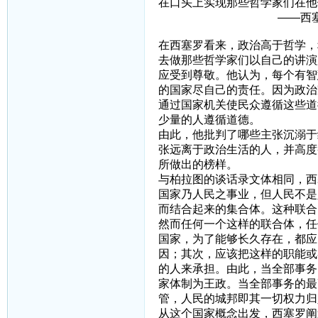
在口头上实现那些哲学家
——西塞罗《论
在西塞罗看来，政治高于哲学，
去做那些哲学家们以自己的讲演
应受到尊敬。他认为，每个有智
的国家尽自己的责任。因为政治
通过国家机关使民众遵循这些道
少量的人遵循道德。
由此，他批判了哪些主张沉溺于
张远离于政治生活的人，并高度
所做出的榜样。
与柏拉图的谈话录文体相同，西
国家乃人民之事业，但人民不是
而结合起来的集合体。这种联合
然而任何一个这样的联合体，任
国家，为了能够长久存在，都应
因；其次，应该把这样的职能或
的人来承担。由此，当全部事务
家体制为王政。当全部事务的最
管，人民的城邦即其一切权力归
从这个国家概念出发，西塞罗阐