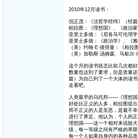
2010年12月读书：
倪正茂：《法哲学经纬》（经篇
柏拉图：《理想国》、《政治家
亚里士多德：《尼各马可伦理学
亚里士多德：《政治学》、《雅
（美）约翰·E·彼得曼：《柏拉
（美）加勒斯·汤姆森、马歇尔
这个月的读书状态比前几次都好
数量也达到了要求，但是质量还
篇）为自己列了一个大体的读书
走看吧。
人类最早的乌托邦——《理想国
好处比正义的人多，柏拉图提出
而不正义的人是至恶，是最不幸
进行了界定。他认为，个人的正
理想国——这一个相对来说较大
级，每一等级之间有严格的界限
每一个人如果自身内的各种品质