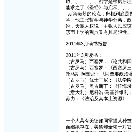
敬、、、、、、哲学是根据原理
能求之于《圣经》与启示、、、
斯宾诺莎的论点，归根到底是
学。他主张哲学与神学分离，政
说，天赋人权说，主张人民应该
形而上学的观点又有其局限性。
2011年3月读书报告
2011年3月读书：
（古罗马）西塞罗：《论共和国
（古罗马）西塞罗：《西塞罗三
托马斯·阿奎那：《阿奎那政治
（古罗马）优士丁尼：《法学阶
（古罗马）奥古斯丁：《忏悔录
（意大利）尼科洛·马基雅维利
苏力：《法治及其本土资源》
一个人具有美德如同掌握某种技
而继续存在，美德却全赖于对它