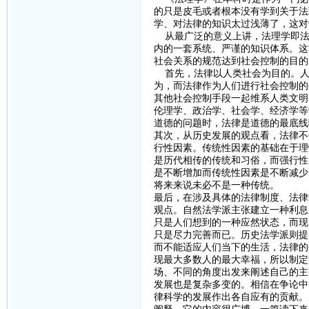
的只是皮毛或者根本没有学到关于法
学、对法律的知识太过浅薄了，这对
从最广泛的意义上讲，法理学即法律
内的一套系统、严谨的知识体系。这
社会关系的规范达到社会控制的目的
首先，法律以人类社会为目的。人
为，而法律作为人们进行社会控制的
其他社会控制手段一起维系人类文明
伦理学、政治学、社会学、经济学等
道德的问题时，法律是道德的最底线
其次，从历史发展的观点看，法律不
行性因素。传统性因素的基础在于理
是历代相传的传统和习俗，而强行性
是不断增加而传统性因素是不断减少
将来来说未必不是一种传统。
最后，在涉及具体的法律制度、法律
观点。自然法学派主张建立一种利息
只是人们想到的一种应然状态，而现
只是尽力完善而已。历史法学派则提
而不能适应人们当下的生活，法律的
现最大多数人的最大幸福，所以制定
场、不同的角度出发来阐述自己的主
发展也是复杂多变的。相信在争论中
律科学的发展作出各自应有的贡献。