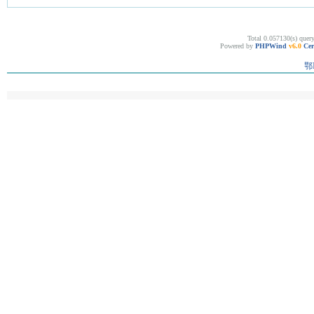
Total 0.057130(s) quer
Powered by
PHPWind
v6.0
Cer
鄂I