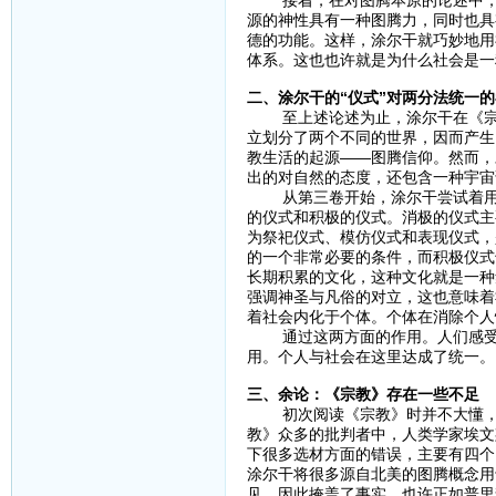
接着，在对图腾本原的论述中，坚
源的神性具有一种图腾力，同时也具
德的功能。这样，涂尔干就巧妙地用
体系。这也也许就是为什么社会是一
二、涂尔干的“仪式”对两分法统一
至上述论述为止，涂尔干在《宗教
立划分了两个不同的世界，因而产生
教生活的起源——图腾信仰。然而，
出的对自然的态度，还包含一种宇宙
从第三卷开始，涂尔干尝试着用一
的仪式和积极的仪式。消极的仪式主
为祭祀仪式、模仿仪式和表现仪式，
的一个非常必要的条件，而积极仪式
长期积累的文化，这种文化就是一种
强调神圣与凡俗的对立，这也意味着
着社会内化于个体。个体在消除个人
通过这两方面的作用。人们感受到
用。个人与社会在这里达成了统一。
三、余论：《宗教》存在一些不足
初次阅读《宗教》时并不大懂，于
教》众多的批判者中，人类学家埃文
下很多选材方面的错误，主要有四个：
涂尔干将很多源自北美的图腾概念用于
见，因此掩盖了事实。也许正如普里