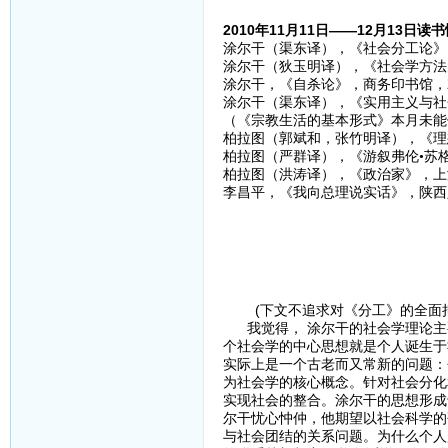
2010年11月11日——12月13日读
涂尔干（渠东译），《社会分工论》，
涂尔干（狄玉明译），《社会学方法的
涂尔干，《自杀论》，商务印书馆，2
涂尔干（渠东译），《实用主义与社会
（《宗教生活的基本形式》本月未能
柏拉图（郭斌和，张竹明译），《理想
柏拉图（严群译），《游叙弗伦•苏格
柏拉图（洪涛译），《政治家》，上海
李昌平，《我向总理说实话》，陕西
(下文不追求对《分工》的全面把
我觉得， 涂尔干的社会学理论主
个社会学的中心思想就是个人诞生于
实际上是一个古老而又常新的问题：
为社会学的核心概念。针对社会分化
实现社会的整合。涂尔干的思想形成
尔干忧心忡仲，他期望以社会科学的
与社会团结的关系问题。为什么个人