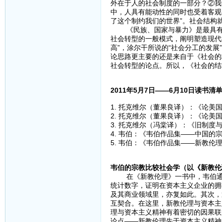
外在于人的社会制度的一部分？②我
中，人具有能动性的同时也受着客观
了这个制约我们的世界”。社会结构
《民族、国家与暴力》是最具有历
社会转型的一般模式，阐明塑造现代
高”，涂尔干所说的“社会分工的发展
论思路更主要的还是来自于《社会的
社会转型的论点。所以，《社会的结
2011年5月7日——6月10日读书清
1. 托克维尔（董果良译）：《论美
2. 托克维尔（董果良译）：《论美
3. 托克维尔（冯棠译）：《旧制度
4. 韦伯：《韦伯作品集——中国的
5. 韦伯：《韦伯作品集——新教伦
韦伯的宗教比较社会学（以《新教伦
在《新教伦理》一书中，韦伯通过
统计数字，证明在资本主义企业的拥
及其商业领域里，亦复如此。其次，
互契合。在这里，新教伦理与资本主
理与资本主义精神有着密切的因果联
论点——新教伦理先于资本主义精神