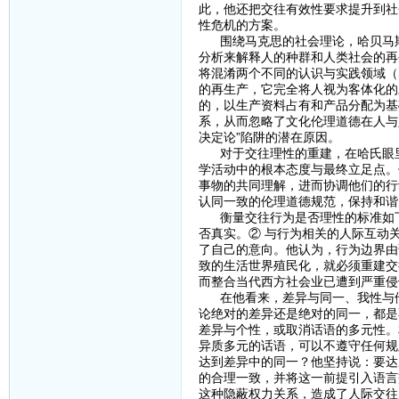
此，他还把交往有效性要求提升到社
性危机的方案。
围绕马克思的社会理论，哈贝马斯
分析来解释人的种群和人类社会的再
将混淆两个不同的认识与实践领域（
的再生产，它完全将人视为客体化的
的，以生产资料占有和产品分配为基
系，从而忽略了文化伦理道德在人与
决定论”陷阱的潜在原因。
对于交往理性的重建，在哈氏眼里
学活动中的根本态度与最终立足点。
事物的共同理解，进而协调他们的行
认同一致的伦理道德规范，保持和谐
衡量交往行为是否理性的标准如下
否真实。② 与行为相关的人际互动
了自己的意向。他认为，行为边界由
致的生活世界殖民化，就必须重建交
而整合当代西方社会业已遭到严重侵
在他看来，差异与同一、我性与他
论绝对的差异还是绝对的同一，都是
差异与个性，或取消话语的多元性。
异质多元的话语，可以不遵守任何规
达到差异中的同一？他坚持说：要达
的合理一致，并将这一前提引入语言
这种隐蔽权力关系，造成了人际交往