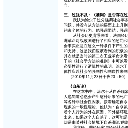
在认识论上坚持了整体主义的取向，
向。
三、过犹不及：《准则》是否存在过
我认为涂尔干过分强调社会事实，
问题，并没有从方法的层面上上升到
约束个体的行为。他强调团结，强调
从社会历史背景来看，法国经历了
洲革命对战败国进行了相应的惩罚和
会事实正是在这么一种条件下产生的
和支持，这是我们应该看到的积极的
其次就是当时的第二次工业革命来看
干的《社会学方法的准则》中可以看
必要性进行了逻辑性的说明。涂尔干
体性应以社会的强制性和制度性来制
（2010年11月23日于夜23：50）
《自杀论》
在这本书中，涂尔干从自杀现象的
人也知道必然会产生这种后果的死亡
等各种非社会性因素。接着确定自杀
现象的一般性理论。他认为：自杀虽
着个人行为的外在原因，即外部环境
出来，如果这个人自杀了，这可能是
却是由某种社会情境下自杀潮流"
我觉得，理论研究与经验社会调查的