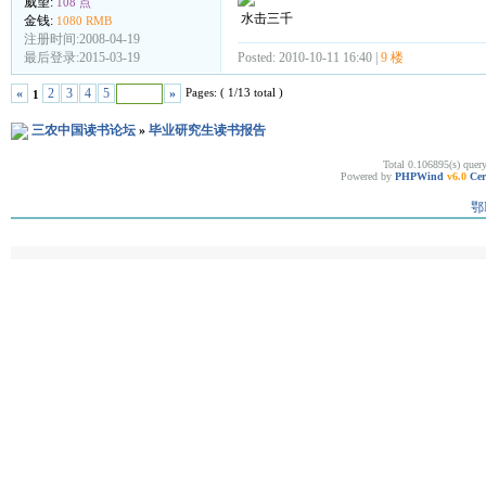
威望:
108 点
水击三千
金钱:
1080 RMB
注册时间:2008-04-19
Posted: 2010-10-11 16:40 |
9 楼
最后登录:2015-03-19
Pages: ( 1/13 total )
«
2
3
4
5
»
1
三农中国读书论坛
»
毕业研究生读书报告
Total 0.106895(s) quer
Powered by
PHPWind
v6.0
Cer
鄂I