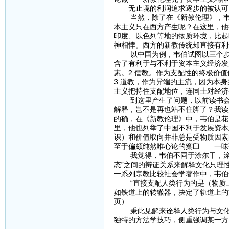
——无止境的利润追求逐步的被认可
当然，除了在《新教伦理》，韦伯
本主义只在西方产生呢？在这里，他
印度、以色列等地的物质环境，比起
神相悖。西方的新教传统却直接有利
以中国为例，韦伯试图以三个步骤来
含了有利于与不利于资本主义经济发
素。2.儒教。作为支配性的终极价
3.道教，作为异端的主流，因为本
主义把持住支配地位，连同士对经济
到这里产生了问题，以前读书会的
解释，岂不是再也站不住脚了？我读
的确，在《新教伦理》中，韦伯是花
里，他也列举了中国不利于发展资本
识）和价值取向并非总是受物质因素
至于偏颇纯然唯心论的窠臼——一味
我觉得，韦伯不同于涂尔干，涂尔干研
态”之间的辩证关系来解释文化只理
一系列宗教比较社会学著作中，韦伯
“直接支配人类行为的是（物质上及
如铁道上的转辙器，决定了轨道上的方
页）
秉此见解来诠释人类行为与文化现
独特的方法学技巧，侧重强调某一方