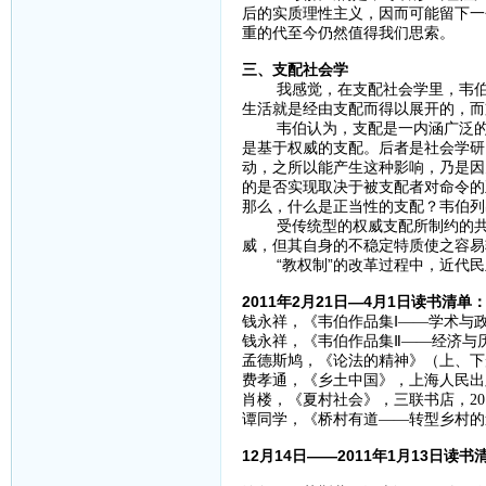
后的实质理性主义，因而可能留下一
重的代至今仍然值得我们思索。
三、支配社会学
我感觉，在支配社会学里，韦伯要
生活就是经由支配而得以展开的，而
韦伯认为，支配是一内涵广泛的概
是基于权威的支配。后者是社会学研
动，之所以能产生这种影响，乃是因
的是否实现取决于被支配者对命令的
那么，什么是正当性的支配？韦伯列
受传统型的权威支配所制约的共同
威，但其自身的不稳定特质使之容易
“教权制”的改革过程中，近代民
2011年2月21日—4月1日读书清单
钱永祥，《韦伯作品集Ⅰ——学术与政
钱永祥，《韦伯作品集Ⅱ——经济与历
孟德斯鸠，《论法的精神》（上、下册
费孝通，《乡土中国》，上海人民出版
肖楼，《夏村社会》，三联书店，201
谭同学，《桥村有道——转型乡村的道
12月14日——2011年1月13日读书