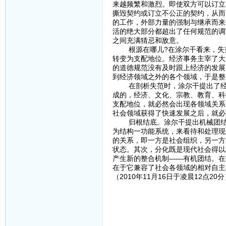
来越频繁和激烈。即使双方可以订立
撕毁契约或订立不公正的契约，从而
的工作，外部力量的强制与继承而来
活的绝大部分都超出了任何规范的调
之间充满猜忌和敌意。
根源在哪儿?在涂尔干看来，失范
转变为支配地位。经济事务主宰了大
的道德规范没有及时跟上经济的发展
到经济领域之外的各个领域，于是整
在剖析失范时，涂尔干提出了经济
成的，经济、文化、宗教、教育、科
支配地位，就必然会出现各领域关系
社会领域获得了快速发展之后，就必
归根结底。涂尔干提出机械团结与
为结构一功能系统，来看待和处理现
的关系，即一方是社会组织，另一方
状态。其次，分化既是现代社会得以
产生新的整合机制——有机团结。在
在于它兼容了社会各领域的相对自主
（2010年11月16日于凌晨12点20分