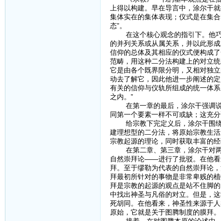
上得以构建。早在导言中，涂尔干就
集体实在的集体表现；仪式是在集合
态”。
在这个核心观念的指引下。他巧妙
的并列关系或从属关系，并以此形成
信仰的总体及其相应的仪式便构成了
范畴，用这种二分法构建上的对立统
它是由各个既界限分明，又相对独立
动去了解它，因此他进一步阐述的定
有关的信仰与仪轨所组成的统一体系
之内。”
在第一章的最后，涂尔干强调说：
同第一个要素一样不可或缺；这充分
给宗教下完定义后，涂尔干围绕研
建理想型的二分法，将原始宗教生活
宗教起源的理论，同时获取丰富的经
在第二章、第三章，涂尔干对两种
自然崇拜论——进行了批驳。在他看
拜。至于缪勒为代表的自然崇拜论，
拜最初所针对的事物是非常卑贱的植
拜是宗教的起源的观点是站不住脚的
中找出神圣与凡俗的对立。但是，这
死胡同。在他看来，神圣性来源于人
原始，它就是关于图腾制度的膜拜。