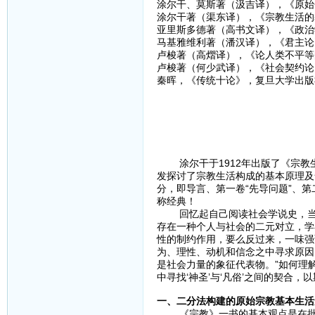
涂尔干、莫斯著（汲吉译），《原始分
涂尔干著（渠东译），《宗教生活的基
亚里斯多德著（高书文译），《政治学
马基雅维利著（潘汉译），《君主论》
卢梭著（高熠译），《论人类不平等的
卢梭著（何少武译），《社会契约论》
秦晖，《传统十论》，复旦大学出版社
涂尔干于1912年出版了《宗教生
发探讨了宗教生活构成的基本原理及
分，即导言、第一卷“先导问题”、第
称经典！
回忆起自己阅读社会学说史，当时
存在一种个人与社会的二元对立，学
性的制约作用，要么反过来，一味强
为、理性、动机和信念之中寻求原因
是社会力量的象征代表物。”如何理
中寻找‘神圣’与‘凡俗’之间的契合
一、二分法构建的原始宗教基本生活
《宗教》一书的基本观点是在批判