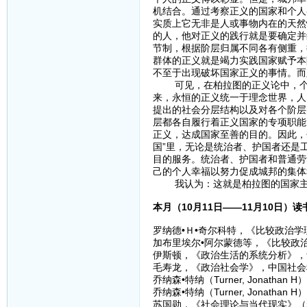
机结合。通过考察正义的国家和个人
实质上它无非是人或事物内在的天然
的人，他对正义的践行就是要确定并
节制，根据阶层归属不同各有侧重，
群体的正义就是竭力实践国家赋予本
不至于出现破坏国家正义的事情。而
可见，在柏拉图的正义论中，个人
来，永恒的正义统一于理念世界，人
提出的社会分层结构以及对各个阶层的
层都各自履行着正义国家的专项职能
正义，达成国家至善的目的。因此，
国”里，无论是统治者、护国者还是
目的服务。统治者、护国者和普通劳
己的个人幸福以努力促成城邦的集体
我认为：这就是柏拉图的国家主
本月（10月11日——11月10日）
罗纳德•Ｈ•奇尔科特，《比较政治学
加布里埃尔•阿尔蒙德等，《比较政治
伊斯顿，《政治生活的系统分析》，华
毛寿龙，《政治社会学》，中国社会科
乔纳森•特纳（Turner, Jona
乔纳森•特纳（Turner, Jonat
苏国勋，《社会理论与当代现实》（