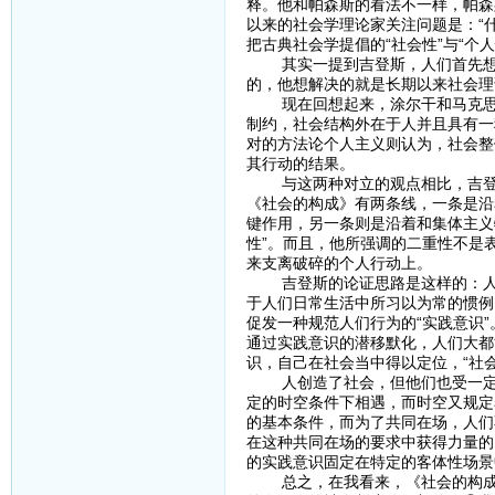
释。他和帕森斯的看法不一样，帕森
以来的社会学理论家关注问题是：“
把古典社会学提倡的“社会性”与“个人
其实一提到吉登斯，人们首先想到
的，他想解决的就是长期以来社会理论
现在回想起来，涂尔干和马克思一
制约，社会结构外在于人并且具有一
对的方法论个人主义则认为，社会整
其行动的结果。
与这两种对立的观点相比，吉登斯
《社会的构成》有两条线，一条是沿
键作用，另一条则是沿着和集体主义
性”。而且，他所强调的二重性不是
来支离破碎的个人行动上。
吉登斯的论证思路是这样的：人生
于人们日常生活中所习以为常的惯例
促发一种规范人们行为的“实践意识
通过实践意识的潜移默化，人们大都
识，自己在社会当中得以定位，“社
人创造了社会，但他们也受一定的
定的时空条件下相遇，而时空又规定
的基本条件，而为了共同在场，人们
在这种共同在场的要求中获得力量的
的实践意识固定在特定的客体性场景
总之，在我看来，《社会的构成》