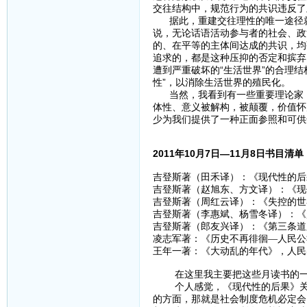
交往结构中，规范行为的共识违反了
据此，重建交往理性的唯一途径就
说，无论话语活动参与者的社会、政
的、在平等的主体间达成的共识，均
追求的，都是这种压抑的否定和摈弃
遭到严重破坏的“生活世界”的合理结
性”，以消除生活世界的殖民化。
当然，我看到有一些重要理论家，
体性、意义被解构，被颠覆，价值怀
少为我们提供了一种正面参照和可供
2011年10月7日—11月8日书目清单
吉登斯著（田禾译）：《现代性的后果
吉登斯著（赵旭东、方文译）：《现代
吉登斯著（周红云译）：《失控的世界
吉登斯著（李惠斌、杨雪冬译）：《
吉登斯著（郎友兴译）：《第三条道路
凌志军著：《历史不再徘徊—人民公
王年一著：《大动乱的年代》，人民出
在这里我主要把这些月读书的一
个人感觉，《现代性的后果》关注
的方面，那就是社会制度危机必定会