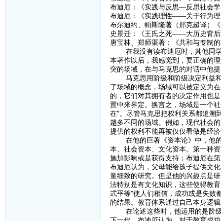
布迪厄：《实践与反思—反思社会学导
布迪厄：《实践理性——关于行为理论
布尔迪约、帕斯隆著（邢克超译）《再
史景迁：《王氏之死——大历史背后
唐宝林、郑师渠著：《共和与专制的
在我没有读布迪厄时，其他同学汇
本著作以后，我感觉到，要正确的理
突的场域，在与马克思的对话中他提
马克思用阶级和阶级决定利益和意
了场域的概念，场域可以被定义为在
的，它们对其拥有者的决定作用也是
置中来界定。换言之，场域是一个社
在”。尽管马克思把权利关系都追溯
越多不同的场域。例如，现代社会的
提供的权利不能再被仅仅看做是经济
在他的巨著《资本论》中，他的全
本、社会资本、文化资本。第一种资
施加影响或是获得支持；布迪厄在第
布迪厄认为，父母能给孩子提供文化
量细致的研究。但是他的兴趣点是研
法特别是有文化知识，这些使得教育
式平等”使人们相信，成功或是失败
的结果。教育体系通过自己本身逻辑
在论述这些时，他运用的是阶级再
下一代。布迪厄认为，对于教育成功