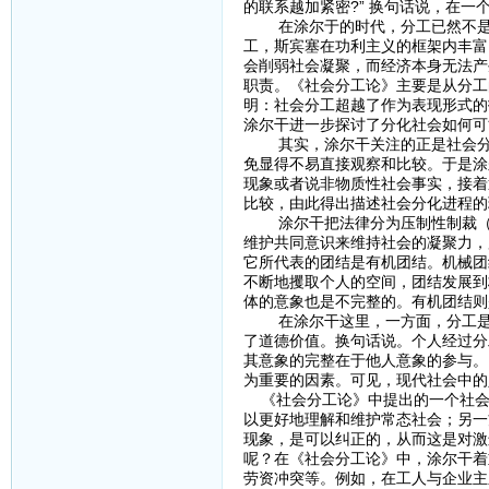
的联系越加紧密?” 换句话说，在一
在涂尔于的时代，分工已然不是新鲜
工，斯宾塞在功利主义的框架内丰富
会削弱社会凝聚，而经济本身无法产
职责。《社会分工论》主要是从分工
明：社会分工超越了作为表现形式的
涂尔干进一步探讨了分化社会如何可
其实，涂尔干关注的正是社会分化
免显得不易直接观察和比较。于是涂
现象或者说非物质性社会事实，接着
比较，由此得出描述社会分化进程的
涂尔干把法律分为压制性制裁（其
维护共同意识来维持社会的凝聚力，
它所代表的团结是有机团结。机械团
不断地攫取个人的空间，团结发展到
体的意象也是不完整的。有机团结则
在涂尔干这里，一方面，分工是现
了道德价值。换句话说。个人经过分
其意象的完整在于他人意象的参与。
为重要的因素。可见，现代社会中的
《社会分工论》中提出的一个社会
以更好地理解和维护常态社会；另一
现象，是可以纠正的，从而这是对激
呢？在《社会分工论》中，涂尔干着
劳资冲突等。例如，在工人与企业主