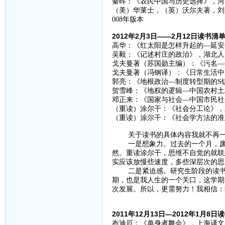
秦晖：《农民中国与历史选择》，河南
（美）华莱士，（英）沃尔夫著，刘
008年版本
2012年2月3日——2月12日读书清
高华：《红太阳是怎样升起的—延安
吴毅：《记述村庄的政治》，湖北人民
戈夫曼著（苏国勋主编）：《污名—受
戈夫曼著（冯钢译）：《日常生活中的
郭亮：《地根政治—制度转型期的S镇农
贺雪峰：《地权的逻辑—中国农村土
邓正来：《国家与社会—中国市民社会
（重读）涂尔干：《社会分工论》，三
（重读）涂尔干：《社会学方法的准则
关于读书的具体内容我就不再一个
一是想象力。过去的一个月，废话
然。重读涂尔干，思维不自觉的就联
实应该放慢些速度，多些深层次的思
二是紧迫感。研究生阶段的读书生
期，也是我人生的一个关口，这学期
次发展。所以，更需努力！我相信：
2011年12月13日—2012年1月8
布迪厄：《单身者舞会》，上海译文出