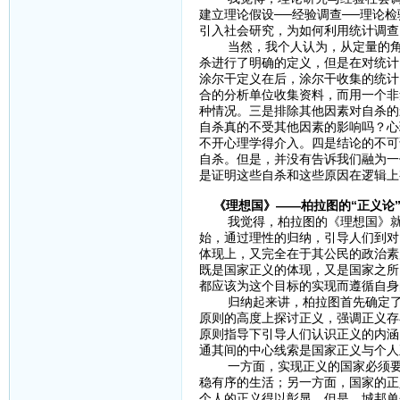
建立理论假设──经验调查──理论
引入社会研究，为如何利用统计调
当然，我个人认为，从定量的角度
杀进行了明确的定义，但是在对统计
涂尔干定义在后，涂尔干收集的统计
合的分析单位收集资料，而用一个非
种情况。三是排除其他因素对自杀的
自杀真的不受其他因素的影响吗？心
不开心理学得介入。四是结论的不可
自杀。但是，并没有告诉我们融为一
是证明这些自杀和这些原因在逻辑上
《理想国》——柏拉图的“正义论
我觉得，柏拉图的《理想国》就是一
始，通过理性的归纳，引导人们到对
体现上，又完全在于其公民的政治素
既是国家正义的体现，又是国家之所
都应该为这个目标的实现而遵循自身
归纳起来讲，柏拉图首先确定了正
原则的高度上探讨正义，强调正义存
原则指导下引导人们认识正义的内涵
通其间的中心线索是国家正义与个人
一方面，实现正义的国家必须要有
稳有序的生活；另一方面，国家的正
个人的正义得以彰显。但是，城邦单