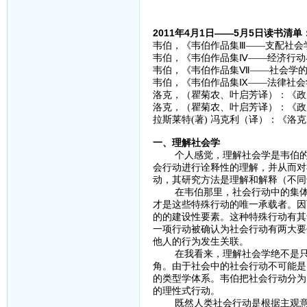
2011年4月1日——5月5日读书清单
韦伯，《韦伯作品集Ⅲ——支配社会学
韦伯，《韦伯作品集Ⅳ——经济行动与
韦伯，《韦伯作品集Ⅶ——社会学的
韦伯，《韦伯作品集Ⅸ——法律社会学
洛克，（瞿菊农、叶启芳译）：《政府
洛克，（瞿菊农、叶启芳译）：《政府
拉斯莱特(著) 冯克利（译）：《洛克
一、理解社会学
个人感觉，理解社会学是韦伯的一
会行动进行诠释性的理解，并从而对
动，其研究方法是理解和解释（不同
在韦伯那里，社会行动中的集体构
才是这些特殊行动的唯一承载者。因
的的建设性要素。这种特殊行动有其
一项行动被确认为社会行动有两大要
他人的行为发生关联。
在我看来，理解社会学绝不是只去
角。由于社会中的社会行动不可能是
的类型学体系。韦伯把社会行动分为
的理性式行动。
既然人类社会行动是根据主观意义