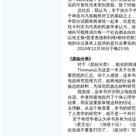
实的可靠性历来受到质疑。除了经验
总结后，我认为，关于涂尔干书中
于神圣与凡俗截然对立的基础之上，
半部分试图将两者统一起来，但是也
托卡列夫为代表的民族学者认为，涂
倾向可能推演出每一个社会都会由自
以埃文斯•普里查德和列维•斯特劳
他的论点基本上提供的是社会事实的
2010年12月30日于晚23:55
《原始分类》
对于《原始分类》，粗劣的阅读
Thomas认为这是一本关于分类
要思想的汇总。但个人感觉，这本书
包括研究思维方式，如将他的社会有
族志的材料，为深化民族志材料研究
我觉得，这本书开宗明义地批驳了
合适。作者间接地批判了个体心理学
结果，而应该重新审视这样的结论，
去理解。从这个角度看，本书的研究
了人类学的研究中，就不是一个外行
至于有些学者认为本书具有为论证
《君主论》、《传统十论》、《论
此也就不重复打印了。《政治学》写