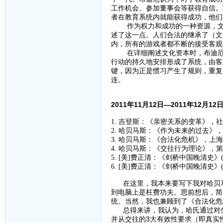
工作机会、参加董事会等获得自信。
者在教育系统内就能获得成功，他们
作为权力和成功的一种资源，文化
述了这一点。人们合法的继承了（文
内，所有的游戏者都不断的接受客观
在详细阐述文化资本时，布迪厄进
行动的持久地安排形成了系统，由客
键，因为正是惯习产生了规则，重复
连。
2011年11月12日—2011年12月1
1. 吉登斯：《亲密关系的变革》，社
2. 哈贝马斯：《作为未来的过去》，
3. 哈贝马斯：《合法化危机》，上海
4. 哈贝马斯：《交往行为理论》，
5. [美]费正清：《剑桥中国晚清史》
6. [美]费正清：《剑桥中国晚清史》
在这里，我本来要写下我对哈贝马
到电脑上是枉费功夫。思前想后，简
统。当然，我也兼顾到了《合法化危
总得来讲，我认为，哈氏通过对生
并从交往的3大有效性要求（即真实