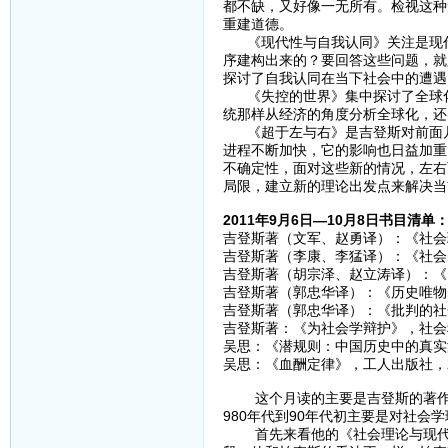
都不缺，又好像一无所有。检视这种
重建道德。
《现代性与自我认同》关注是现代
序建构出来的？要回答这些问题，就
探讨了自我认同在当下社会中的遭遇
《失控的世界》集中探讨了全球化
统那样从经济的角度分析全球化，还
《超于左与右》是吉登斯对前面几
进程不断加快，它的影响也日益加重
不确定性，面对这些新的情况，左右
局限，建立新的理论出发点来解决当
2011年9月6日—10月8日书目清单
吉登斯著（文军、赵勇译）：《社会理
吉登斯著（李康、李猛译）：《社会的
吉登斯著（胡宗泽、赵立涛译）：《
吉登斯著（郭忠华译）：《历史唯物
吉登斯著（郭忠华译）：《批判的社会
吉登斯著：《为社会学辩护》，社会科
吴思：《潜规则：中国历史中的真实游
吴思：《血酬定律》，工人出版社，20
这个月读的主要是吉登斯的著作，
980年代到90年代初主要是对社会
首先来看他的《社会理论与现代社