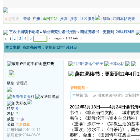
»
您尚未
登录
注册
|
返回主站
|
推荐
|
搜索
|
社区服务
|
帮助
|
订阅本帖更新
三农中国读书论坛
»
毕业研究生读书报告
»
燕红亮读书：更新到12年4月24日
Pages: ( 1/13 total )
«
2
3
4
5
»
1
本页主题:
燕红亮读书：更新到12年4月24日
燕红亮
燕红亮读书：更新到12年4月2
级别:
管理员
管理提醒：
本帖被 第一 从 研究生读书报告 复制到本区(2
2012年3月13日——4月24日读书
精华:
0
韦伯：《非正当性支配——城市的类型
发帖:
71
韦伯：《新教伦理与资本主义精神》，
威望:
71 点
（重读）涂尔干：《宗教生活的基本形
金钱:
710 RMB
（重读）涂尔干：《自杀论》，商务印
注册时间:2010-09-14
最后登录:2014-06-06
秦晖、金雁：《田园诗与狂想曲——