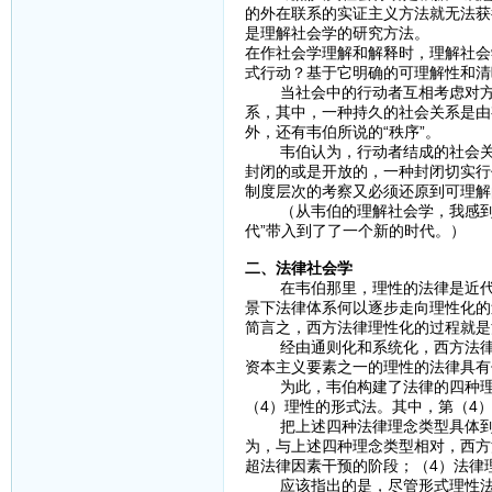
的外在联系的实证主义方法就无法获
是理解社会学的研究方法。
在作社会学理解和解释时，理解社会
式行动？基于它明确的可理解性和清
当社会中的行动者互相考虑对方，
系，其中，一种持久的社会关系是由
外，还有韦伯所说的“秩序”。
韦伯认为，行动者结成的社会关系
封闭的或是开放的，一种封闭切实行
制度层次的考察又必须还原到可理解
（从韦伯的理解社会学，我感到，“
代”带入到了了一个新的时代。）
二、法律社会学
在韦伯那里，理性的法律是近代资
景下法律体系何以逐步走向理性化的
简言之，西方法律理性化的过程就是
经由通则化和系统化，西方法律逐
资本主义要素之一的理性的法律具有
为此，韦伯构建了法律的四种理念
（4）理性的形式法。其中，第（4
把上述四种法律理念类型具体到西
为，与上述四种理念类型相对，西方
超法律因素干预的阶段；（4）法律
应该指出的是，尽管形式理性法的