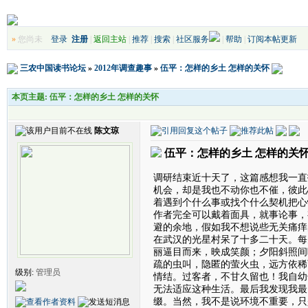
»
您尚未
登录
注册
|
返回主站
|
推荐
|
搜索
|
社区服务
|
帮助
|
订阅本帖更新
三农中国读书论坛
»
2012年调查趣事
»
伍平：怎样的乡土 怎样的关怀
本页主题:
伍平：怎样的乡土 怎样的关怀
陈文琼
伍平：怎样的乡土 怎样的关
调研结束近十天了，这篇感想我一直
机会，却是我也不动你也不催，彼此
着遇到个什么事或找个什么契机把心
作者完全可以戴着面具，就事论事，
避的余地，假如我不想说些无关痛痒
在武汉的光星村呆了十多二十天。每
丽逼目而来，映成笑颜；夕阳斜照间
疏的虫叫，隐匿的萤火虫，远方依稀
级别:
管理员
情结。过客者，不甘久留也！我自幼
无法适应这种生活。最后我发现我最
缀。当然，我不是说环境不重要，只