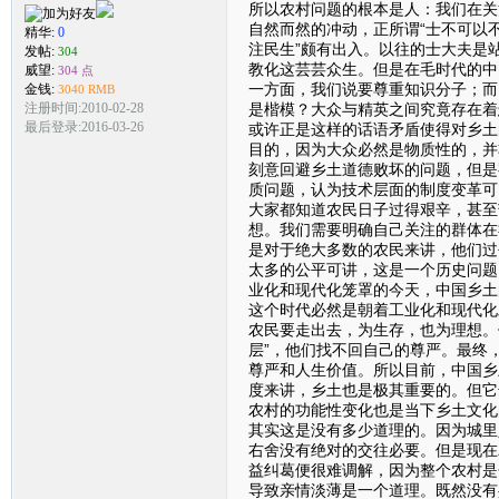
所以农村问题的根本是人：我们在关
自然而然的冲动，正所谓“士不可以不
精华:
0
注民生”颇有出入。以往的士大夫是
发帖:
304
教化这芸芸众生。但是在毛时代的中
威望:
304 点
一方面，我们说要尊重知识分子；而
金钱:
3040 RMB
是楷模？大众与精英之间究竟存在着
注册时间:2010-02-28
最后登录:2016-03-26
或许正是这样的话语矛盾使得对乡土
目的，因为大众必然是物质性的，并
刻意回避乡土道德败坏的问题，但是
质问题，认为技术层面的制度变革可
大家都知道农民日子过得艰辛，甚至
想。我们需要明确自己关注的群体在
是对于绝大多数的农民来讲，他们过
太多的公平可讲，这是一个历史问题
业化和现代化笼罩的今天，中国乡土
这个时代必然是朝着工业化和现代化
农民要走出去，为生存，也为理想。
层”，他们找不回自己的尊严。最终
尊严和人生价值。所以目前，中国乡
度来讲，乡土也是极其重要的。但它
农村的功能性变化也是当下乡土文化
其实这是没有多少道理的。因为城里
右舍没有绝对的交往必要。但是现在
益纠葛便很难调解，因为整个农村是
导致亲情淡薄是一个道理。既然没有