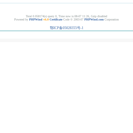
Total 0.058174(s) query 0, Time now is:08-07 11:26, Gzip disabled
Powered by
PHPWind
v6.0
Certificate
Code © 2003-07
PHPWind.com
Corporation
鄂ICP备05028355号-1