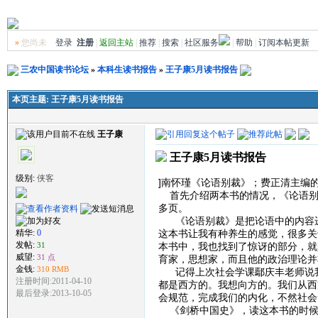
»
您尚未
登录
注册
|
返回主站
|
推荐
|
搜索
|
社区服务
|
帮助
|
订阅本帖更新
三农中国读书论坛
»
本科生读书报告
»
王子康5月读书报告
本页主题:
王子康5月读书报告
王子康
王子康5月读书报告
级别:
侠客
]南怀瑾《论语别裁》；费正清主编
首先介绍两本书的情况，《论语别
多页。
《论语别裁》是把论语中的内容进
这本书让我有种养生的感觉，很多关
精华:
0
发帖:
本书中，我也找到了惊讶的部分，就
31
威望:
31 点
育家，思想家，而且他的政治理论并
金钱:
310 RMB
记得上次社会学课鄢庆丰老师说我
注册时间:2011-04-10
都是西方的。我想向方的。我们从西
最后登录:2013-10-05
会规范，完成我们的内化，不然社会
《剑桥中国史》，读这本书的时候