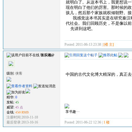
就明白了。从这本书上，我更想说一
现在明白了他们的厉害。那时候的政
孩儿，然后那个家族就权倾朝野。接
我感觉这本书其实是在研究秦汉时
代社会。我们回顾历史，不是像以前
先讲到这吧。
Posted: 2011-06-13 23:38 |
[楼 主]
张乐湘@
级别:
侠客
中国的古代文化博大精深的，真正去
精华:
0
发帖:
45
威望:
45 点
享书趣···
金钱:
450 RMB
注册时间:2010-11-18
Posted: 2011-06-22 12:36 |
1 楼
最后登录:2013-10-16