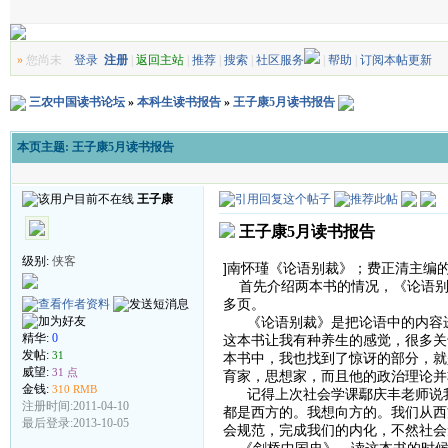
»
您尚未
登录
注册
|
返回主站
|
推荐
|
搜索
|
社区服务
|
帮助
|
订阅本帖更新
三农中国读书论坛
»
本科生读书报告
»
王子康5月读书报告
本页主题:
王子康5月读书报告
王子康
王子康5月读书报告
级别:
侠客
]南怀瑾《论语别裁》；费正清主编
首先介绍两本书的情况，《论语别
多页。
《论语别裁》是把论语中的内容进
精华:
0
这本书让我有种养生的感觉，很多关
发帖:
31
本书中，我也找到了惊讶的部分，就
威望:
31 点
育家，思想家，而且他的政治理论并
金钱:
310 RMB
记得上次社会学课鄢庆丰老师说我
注册时间:2011-04-10
都是西方的。我想向方的。我们从西
最后登录:2013-10-05
会规范，完成我们的内化，不然社会
《剑桥中国史》，读这本书的时候