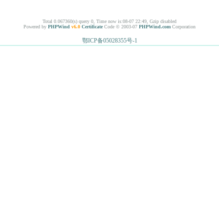
Total 0.067360(s) query 0, Time now is:08-07 22:49, Gzip disabled
Powered by
PHPWind
v6.0
Certificate
Code © 2003-07
PHPWind.com
Corporation
鄂ICP备05028355号-1