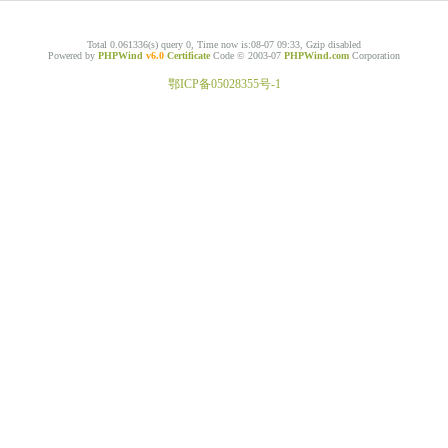
Total 0.061336(s) query 0, Time now is:08-07 09:33, Gzip disabled
Powered by
PHPWind
v6.0
Certificate
Code © 2003-07
PHPWind.com
Corporation
鄂ICP备05028355号-1