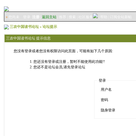
»
您尚未
登录
注册
|
返回主站
|
推荐
|
搜索
|
社区服务
|
帮助
|
订阅全站新帖
三农中国读书论坛
» 论坛提示
三农中国读书论坛 提示信息
您没有登录或者您没有权限访问此页面，可能有如下几个原因:
您还没有登录或注册，暂时不能使用此功能!!
您还不是论坛会员,请先登录论坛
登录
用户名
密码
隐身登录