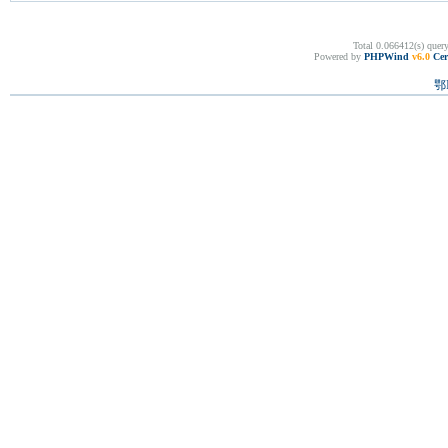
Total 0.066412(s) quer
Powered by
PHPWind
v6.0
Cer
鄂I