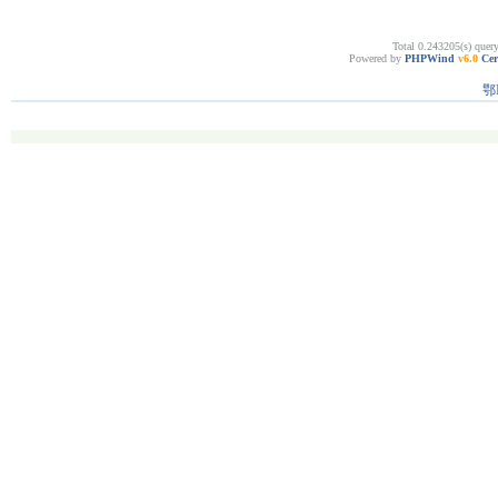
Total 0.243205(s) quer
Powered by
PHPWind
v6.0
Cer
鄂I