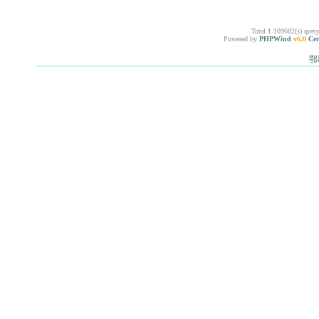
Total 1.109682(s) quer
Powered by
PHPWind
v6.0
Cer
鄂I