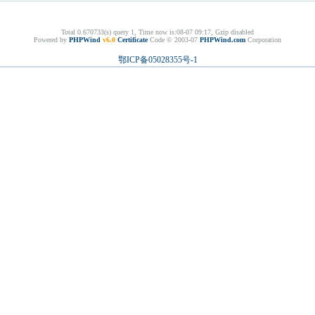
Total 0.670733(s) query 1, Time now is:08-07 09:17, Gzip disabled
Powered by
PHPWind
v6.0
Certificate
Code © 2003-07
PHPWind.com
Corporation
鄂ICP备05028355号-1