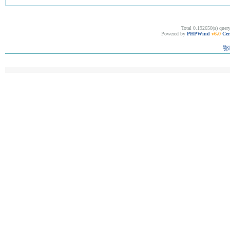
Total 0.192650(s) quer
Powered by
PHPWind
v6.0
Cer
鄂I