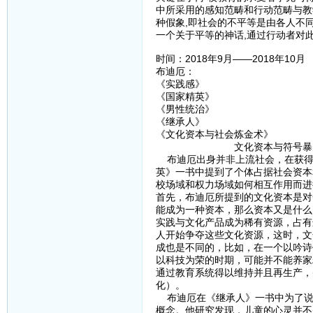
中所采用的感知范畴和行动范畴与教
种假象,即社会的不平等是由各人不
一个关于平等的神话,通过行动者对
时间：2018年9月——2018年10月
布迪厄：
《实践感》
《国家精英》
《男性统治》
《继承人》
《文化资本与社会炼金术》
文化资本与符号暴力在
布迪厄出身并非上流社会，在获得
英》一书中提到了个体占据社会资本
校场域和权力场域如何相互作用而进
首先，布迪厄所提到的文化资本是对
能成为一种资本，那么资本又是什么
实践与文化产品成为稀有资源，占有
人开始争夺这些文化资源，这时，文
成也是不同的，比如，在一个以吟诗
以科技为荣的时期，可能并不能养家
通过教育系统得以维持并且再生产，
化）。
布迪厄在《继承人》一书中为了说明
概念。他研究发现，儿童的心灵并不