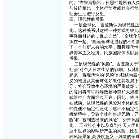
的。”吉登斯指出，反思性是所有人
与传统相比，个体行动者或社会行动
社会生活进行反思。
四、现代性的后果
一是全球化，吉登斯认为现代性正
化，这种关系以这样一种方式将彼此
事件而引起的，反之亦然”。“全球
织在一起。”随着全球化过程的不断
了一个前所未有的水平，而且现代性
界资本主义经济、民族国家体系以及
后果。
二是现代性的“风险”。吉登斯关于
社会”对个人日常生活的影响。从其
起来，将现代性的“风险”也归结为
义的维度及其全球化如果任其发展下
导，将会导致生态环境的严重破坏；
的滥用将有可能导致核冲突和大规模
武器生产方面经久不衰，因此，核冲
在威胁。从现代性的风险对个体的影
代性使不确定性泛化，这种不确定性
机情境中，导致个体的焦虚无助，乃
险”和 “被制造出来的风险”。外部
化 、工业社会中以及直到今天人类
这个世界的影响所产生的风险，比如
种风险景象,高强度意义上风险的全