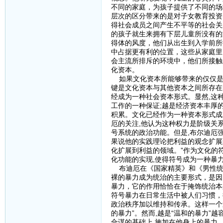
不同的家庭，为孩子提供了不同的场
层次的区分带来的是对子女教育投资
得社会成员之间产生不平等的社会关
的孩子就生来拥有下层儿童所没有的
得体的风度，他们从出生到入学前所
中占据更有利的位置，这些从家庭里
会主流所排斥的环境中，他们所接触
化资本。
如果文化资本所能够带来的仅仅是文
键是文化资本与其他资本之间所存在
经成为一种社会资本形式。显然,这
工作的一种保证;越是经济资本丰厚
积累。文化已经作为一种资本形式成
厄的关注,他认为这种权力是阶级关
号系统的政治功能。但是,布尔迪厄
果说他的实践理论把利益的观念扩展
化扩展到利益的领域。”作为文化的
化功能的实现,使得符号成为一种暴
布迪厄在《国家精英》和《男性统治
裸的暴力成为统治的主要形式，是因
暴力，它的作用恰恰在于掩饰统治本
符号暴力在日常生活中被人们习惯，
政治秩序加以维持和传承。这样一个过
的暴力”。然而,越是“温和的暴力”
合谋的基础上,施加在他身上的暴力