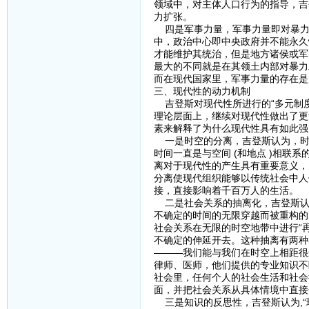
领域中，对主体人口行为的指导，吉
力扩张。
四是军事力量，军事力量即对暴力
中，政治中心即中央政府并不能永久
才能维护其统治，但是地方诸侯或军
最大的不同就是在其领土内部对暴力
而在现代国家里，军事力量的存在是
三、现代性的动力机制
吉登斯对现代性所进行的“多元制度
理论层面上，继续对现代性做出了更深
素来解释了为什么现代性具有如此强
一是时空的分离，吉登斯认为，时
时间一直是与空间 (和地点 )相
离对于现代性的产生具有重要意义，
分离使现代组织能够以传统社会中人
接，直接影响着千百万人的生活。
二是社会关系的抽离化，吉登斯认为
不确定的时间的无限穿越而被重构的关
社会关系在无限的时空地带中进行“再
不确定的伸延开去。这种抽离有两种
———我们能与我们在时空上相距很
律师、医师，他们提供的专业知识不
社会里，任何个人的社会生活和社会
面，并把社会关系从具体情境中直接
三是知识的反思性，吉登斯认为,“现