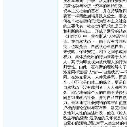
浅析霍布斯、卢梭、洛克的社会契约
启蒙运动与经济上资本的原始积累、
资本主义社会的基石，并在持续近四
要塞一样四散崩塌并跌入尘土。那么
何在？社会契约思想为资本主义社会
的主要代表，社会契约思想也是三个
和判断的基础上，形成了迥异的结论
《利维坦》中，霍布斯从“人性恶“的
论。在自然状态下，由于没有共同权
突，也就是说，自然状态虽然自由，
来侵略，保证安定，相互之间形成同
权力。集体所做出的行为来源于人民
人，其行为即被视为被代理人的行为
归责性。由此，霍布斯的理论导向了
洛克同样遵循“人性“—”自然状态“
同。在洛克看来，人并无善恶，而是
全，但不仅是肉体上的保全，更是自
自然状态下没有裁判者，人人都可为
久、稳定地保障个人的自由不受侵犯
同意组成政治社会，并将自己在自然
力。最终通过社会契约的遵守而使整
卢梭的理论逻辑与霍布斯、洛克相同
从他对人性的描述出发，他在《论人
己生存的感情; 最原始的关怀就是对
自爱心的活动,所以对于人类全体的