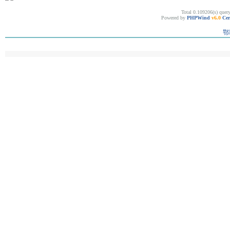
Total 0.109206(s) quer
Powered by
PHPWind
v6.0
Cer
鄂I