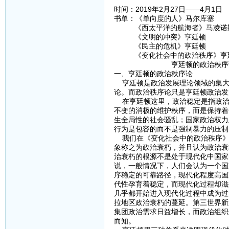
时间：2019年2月27日——4月1日
书单：《单向度的人》马尔库塞
《西太平洋的航海者》马凌诺
《文明的冲突》亨廷顿
《民主的危机》亨廷顿
《变化社会中的政治秩序》亨
亨廷顿的政治秩序论和
一、亨廷顿的政治秩序论
亨廷顿是政治发展理论领域的集大
论。而政治秩序论只是亨廷顿政治发
在亨廷顿这里，政治稳定是指政治
不变的消极的维护秩序，而是保持着
生全局性的社会骚乱；国家政治权力
行为是包容的而不是强制暴力的压制
我们在《变化社会中的政治秩序》
象称之为政治衰朽，并且认为政治衰
治衰朽的根源不是处于现代化中国家
说，一般情况下，人们会认为一个国
序稳定的可靠路径，现代化程度高国
代性孕育着稳定，而现代化过程却滋生
几乎都开始进入现代化过程中成为过
拉地区政治衰朽的蔓延。第三世界新
集团政治需求日益增长，而政治组织
而知。