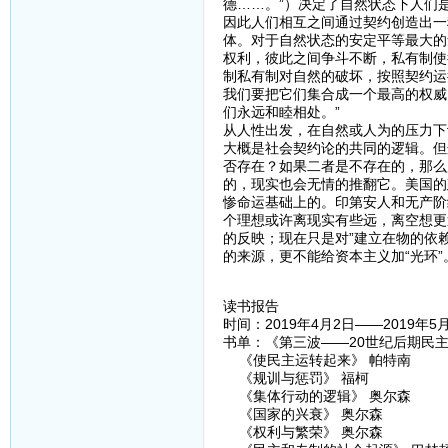
德……。”）决定了自然状态下人们
因此人们相互之间通过契约创造出一
体。对于自然状态的安定平等最大的
权利，彼此之间争斗不断，私有制使
制私有制对自然的破坏，按照契约运
我们要把它们集合成一个最高的权威
们永远和睦相处。”
从人性出发，在自然或人为的压力下
大概是社会契约论的共同的逻辑。但
否存在？如果二者是不存在的，那么
的，现实也会无情的推翻它。美国的
惨命运基础上的。印第安人和无产阶
个理想或许离现实有些远，离空想更
的反映；现在只是对”建立在物的依
的来源，更不能给资本主义加“光环”
读书报告
时间：2019年4月2日——2019年5
书单：《第三波——20世纪后期民主
《使民主运转起来》 帕特南
《规训与惩罚》 福柯
《集体行动的逻辑》 奥尔森
《国家的兴衰》 奥尔森
《权利与繁荣》 奥尔森