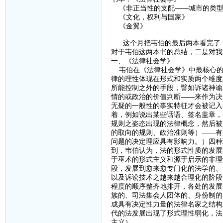
《非正当性的支配——城市的类型
《文化，权利与国家》
《金翼》
这个月把韦伯的最后两本看完了，
对于韦伯这两本书的总结，二是对我
一、《法律社会学》
韦伯在《法律社会学》中最核心的
律的理性体现在形式和实质两个维度
所能控制之外的手段，譬如诉诸神谕
情的或政治的价值判断——来作为决
无疑的一般性的事实特征才会被记入
着，例如说出某些话语、签名盖章，
规则之姿态出现的法律概念，然后被
的取向的规则、政治准则等）——有
问题的决定理应具有影响力。）四种
到，韦伯认为，法的形式性质的发展
于巫术的形式主义和源于启示的非理
段，发展到愈来愈专门化的法学的、
以及诉讼技术之越来越合理化的阶段
程度的顺序整齐地排开，各处的发展
族的、司法集会人团体的、身份制的
成具有决定性力量的法律名家之结构
代的法发展出现了形式理性弱化，法
主义）