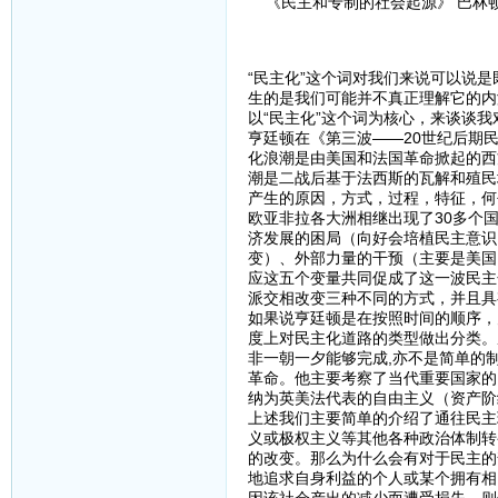
《民主和专制的社会起源》 巴林顿
“民主化”这个词对我们来说可以说
生的是我们可能并不真正理解它的内
以“民主化”这个词为核心，来谈谈我
亨廷顿在《第三波——20世纪后期
化浪潮是由美国和法国革命掀起的西
潮是二战后基于法西斯的瓦解和殖民
产生的原因，方式，过程，特征，何去
欧亚非拉各大洲相继出现了30多个
济发展的困局（向好会培植民主意识
变）、外部力量的干预（主要是美国
应这五个变量共同促成了这一波民主
派交相改变三种不同的方式，并且具
如果说亨廷顿是在按照时间的顺序，
度上对民主化道路的类型做出分类。
非一朝一夕能够完成,亦不是简单的
革命。他主要考察了当代重要国家的
纳为英美法代表的自由主义（资产阶
上述我们主要简单的介绍了通往民主
义或极权主义等其他各种政治体制转
的改变。那么为什么会有对于民主的
地追求自身利益的个人或某个拥有相