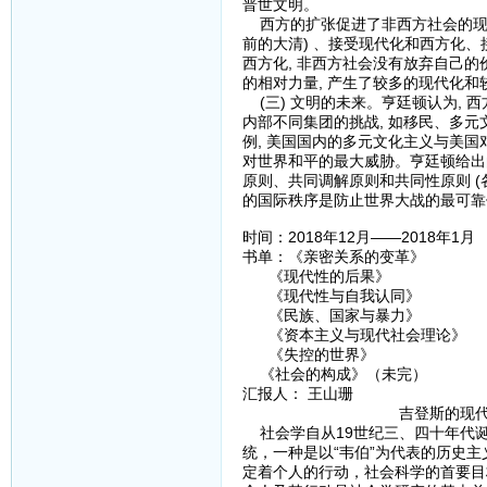
普世文明。
西方的扩张促进了非西方社会的现代
前的大清) 、接受现代化和西方化、接
西方化, 非西方社会没有放弃自己的
的相对力量, 产生了较多的现代化和
(三) 文明的未来。亨廷顿认为, 
内部不同集团的挑战, 如移民、多元
例, 美国国内的多元文化主义与美国
对世界和平的最大威胁。亨廷顿给出的
原则、共同调解原则和共同性原则 (
的国际秩序是防止世界大战的最可靠
时间：2018年12月——2018年1月
书单：《亲密关系的变革》
《现代性的后果》
《现代性与自我认同》
《民族、国家与暴力》
《资本主义与现代社会理论》
《失控的世界》
《社会的构成》（未完）
汇报人： 王山珊
吉登斯的现代性
社会学自从19世纪三、四十年代诞
统，一种是以“韦伯”为代表的历史
定着个人的行动，社会科学的首要目