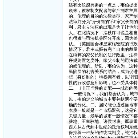
还有比较感兴趣的一点是，韦伯提出
说来，教权制支配者与家产制君主具
的、伦理的目的的法律类型。家产制
法审判分为“身份制的”和“家父长
利，君主立法权的出现是为了让他能
人。在此情况下，法秩序可说是相当
也很难与司法机关区分开来，因为整
认。（英国国会和皇家枢密院的行政
情况下，君主或握有完全自由的裁量
在纯粹的家父长制的法行政里，法律
序规则置之度外。家父长制的司法裁
的或伦理的。所以，韦伯认为，这种
民阶层的利害关系的结合，成为促进
些（身份制的）特权拥有者，以“行
性的行政恣意所影响，也不受具体特
二、《非正当性的支配——城市的类
一般情况下，我们都会认为，城市
以，韦伯定义的城市主要包括两个要
确的分化。二、居民能否通过当地市
本质一般就是一个市场聚落，这是它
关键力量，最早的城市一般情况下都
驻地、王室驻地、诸侯封底、军事重
西方从古代到中世纪的政治权利系统
保持着一种契约传统或制度，统治权