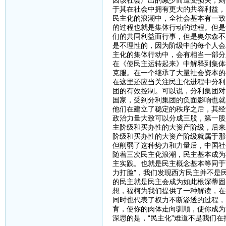
因该社会产出的减少而遭受损失，则
于其在社会中拥有更大的共容利益，
民主化的浪潮中，全社会基本有一致
的过程也就是集体行动的过程。但是
们的共同利益而行事，但是奥尔森不
是不理性的，因为阶级中的每个人会
主化的集体行动中，会有相当一部分
在《使民主运转起来》中解释到集体
克服。在一个继承了大量社会资本的
在这里还应当关注民主化进程中分利
团的有效控制。可以说，分利集团对
国家，受到分利集团的负面影响也就
他们在建立了稳定的秩序之后，其经济
政治力量大致可以分成三股，第一股
主阶级和买办性的大资产阶级，后来
阶级和买办性的大资产阶级就属于那
但削弱了这种势力和力量后，中国社
随着三次民主化浪潮，民主基本成为
主实践。也就是民主概念基本等同于
力打脸”，我们发现西方民主并不是
的民主就是民主会成为如此根深蒂固
想，福柯为我们提供了一种解读，在
同时也代表了权力不断渗透的过程，
育，使你的肉体走向驯顺，使你成为
深思的是，“民主化”难道不是我们