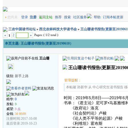
»
您尚未
登录
注册
|
返回主站
|
推荐
|
搜索
|
社区服务
|
帮助
|
订阅本帖更新
三农中国读书论坛
»
西北农林科技大学读书会
»
王山珊读书报告(更新至2019061
Pages: ( 1/2 total )
«
2
»
1
本页主题:
王山珊读书报告(更新至20190610）
王山珊
王山珊读书报告(更新至201906
级别:
新手上路
管理提醒：
本帖被 孙新华 从 中心研究生读书报告 移动到
时间：2019年5月8日——2019年6
精华:
0
书单：《君主论》尼可罗•马基雅维
发帖:
3
《政府论》洛克
威望:
3 点
《社会契约论》卢梭
金钱:
30 RMB
《论人类不平等的起源》卢梭
注册时间:2017-10-08
《利维坦》霍布斯
最后登录:2019-10-23