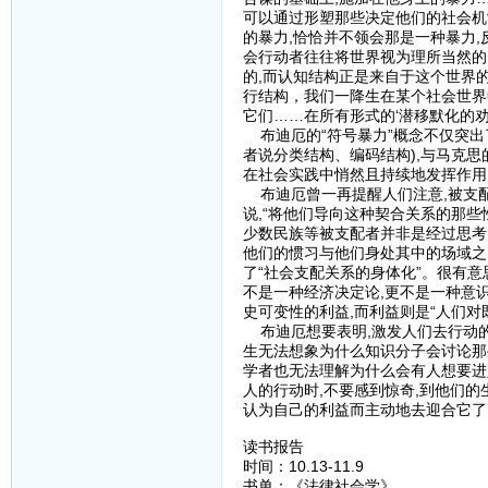
可以通过形塑那些决定他们的社会机
的暴力,恰恰并不领会那是一种暴力,
会行动者往往将世界视为理所当然的
的,而认知结构正是来自于这个世界
行结构，我们一降生在某个社会世界
它们……在所有形式的‘潜移默化的劝
布迪厄的“符号暴力”概念不仅突出
者说分类结构、编码结构),与马克
在社会实践中悄然且持续地发挥作用
布迪厄曾一再提醒人们注意,被支配
说,“将他们导向这种契合关系的那
少数民族等被支配者并非是经过思考
他们的惯习与他们身处其中的场域之
了“社会支配关系的身体化”。很有
不是一种经济决定论,更不是一种意
史可变性的利益,而利益则是“人们
布迪厄想要表明,激发人们去行动的
生无法想象为什么知识分子会讨论那
学者也无法理解为什么会有人想要进
人的行动时,不要感到惊奇,到他们
认为自己的利益而主动地去迎合它了
读书报告
时间：10.13-11.9
书单：《法律社会学》