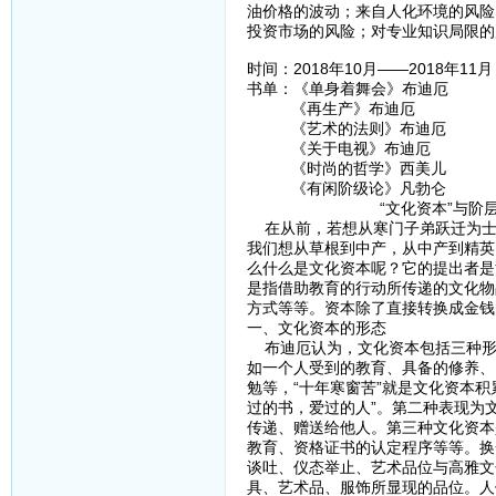
油价格的波动；来自人化环境的风险
投资市场的风险；对专业知识局限的
时间：2018年10月——2018年11月
书单：《单身着舞会》布迪厄
《再生产》布迪厄
《艺术的法则》布迪厄
《关于电视》布迪厄
《时尚的哲学》西美儿
《有闲阶级论》凡勃仑
“文化资本”与阶层
在从前，若想从寒门子弟跃迁为士
我们想从草根到中产，从中产到精英
么什么是文化资本呢？它的提出者是法国
是指借助教育的行动所传递的文化物
方式等等。资本除了直接转换成金钱
一、文化资本的形态
布迪厄认为，文化资本包括三种形
如一个人受到的教育、具备的修养、
勉等，“十年寒窗苦”就是文化资本
过的书，爱过的人”。第二种表现为
传递、赠送给他人。第三种文化资本
教育、资格证书的认定程序等等。换
谈吐、仪态举止、艺术品位与高雅文
具、艺术品、服饰所显现的品位。人