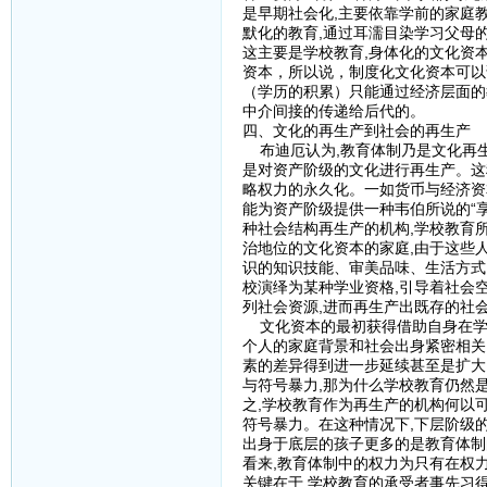
是早期社会化,主要依靠学前的家庭
默化的教育,通过耳濡目染学习父母的
这主要是学校教育,身体化的文化资
资本，所以说，制度化文化资本可以
（学历的积累）只能通过经济层面的
中介间接的传递给后代的。
四、文化的再生产到社会的再生产
布迪厄认为,教育体制乃是文化再生
是对资产阶级的文化进行再生产。这
略权力的永久化。一如货币与经济资
能为资产阶级提供一种韦伯所说的“
种社会结构再生产的机构,学校教育
治地位的文化资本的家庭,由于这些
识的知识技能、审美品味、生活方式
校演绎为某种学业资格,引导着社会
列社会资源,进而再生产出既存的社会
文化资本的最初获得借助自身在学
个人的家庭背景和社会出身紧密相关
素的差异得到进一步延续甚至是扩大
与符号暴力,那为什么学校教育仍然
之,学校教育作为再生产的机构何以
符号暴力。在这种情况下,下层阶级的
出身于底层的孩子更多的是教育体制
看来,教育体制中的权力为只有在权
关键在于,学校教育的承受者事先习