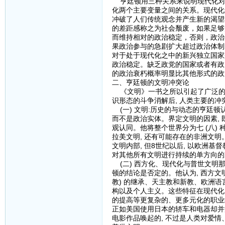
亨廷顿用三种关系来说明现代化对
化两个主要变量之间的关系。现代化
冲破了人们传统观念并产生新的渴望
的差距感称之为社会颓废，如果足够
而维持相对的政治稳定，否则，政治
果政治参与的急剧扩大超过政治体制
对于处于现代化之中的新兴独立国家
政治稳定。缺乏政党的国家或者有政
的政治衰朽概率明显比其他形式的政
二、亨廷顿的文明冲突论
《文明》一书之所以引起了广泛的关
识形态的斗争消解后, 人类主要的
(一) 文明:历史的与动态的亨廷顿
而不是政治实体。界定文明的因素, 
观认同。他将整个世界分为七 (八)
拉美文明, 还有可能存在的非洲文明
文明内部, 但8世纪以后, 以欧洲
对其他所有文明进行持续的单方向的
(二) 西方化、现代化与普世文明那
顿的结论是否定的。他认为, 西方
教) 的继承、天主教和新教、欧洲语言
构以及个人主义。这些特征在现代化
的提高等更复杂的、更多元化的职业
正如美国使用日本的轿车和电器却并没
电影作品唤起的, 不过是人类对爱情