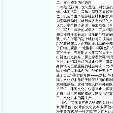
二、文化资本的区隔性
布迪厄认为，文化呈现一种分层的
饰、休闲活动、音乐、阅读等看起来
位，以及再生产现存社会结构的作用
为实际行动时，就形成各自独特的文
认同。举个例子来说，布迪厄在《单
生、军人、年轻的城里人、工人或职
和女性舞伴跟着流行音乐的节拍翩翩
装，站在舞场的边上默默地注视着舞
纪的农民在众人面前所表现出的不知
了仔细的观察：“他推着一辆褪色和
重的样子，在星期天和集市的日子里
出褪色的短筒袜，脚上穿着胶鞋”等
不同，他们对自己的举止仪表、服装
身体惯习是最重要的社会标志，“农
民：他们是不体面的。他们被贴上了 
受了自己“滑稽”的形象——迟钝、
现，文化资本作用于阶层认同的机制
就可能越高。这种内在认同和外在区
术品位、休闲文化、仪态举止；客观
所得，且可累积的物品；制度化的文
三、文化资本的再生产
那么，文化资本是入得得以延续和继
女,继承他们父辈的文化资本,从而
种主要方式:第一种方式“在人们对