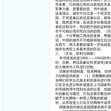
在这样的社会政治结构中得到了更大
市来看，它的独立和自治表现在许多
军事力量，更重要的是，书中描述，
这表现出，城市不仅仅是一个经济意
国，不管是秦以前还是秦以后，都有
道，既然是市场，应该是存在着低度
者的压制当中，韦伯把中国的这种情
市不可能出现市民自治的趋势。（历
点是，十分警惕工商业的发展，警惕
说，中国的城市不可能获得独立自治
在西方，绝大多数的城市一开始就是
城市在类型上有着本质的区别。
三、《文化，权利与国家》
本书讲述的是1900——1942的
织、宗教、神话及象征性资源等)来深
的人物来对人民进行控制。
宗教的等级制度、联系网络、信仰
力结构提供框架：（1）宗教圈构成
乡绅们经常以代表全村的身份进行祭
们在文化意识和价值观念上与国家和
的等级秩序中找到合适的位置，也能
中的象征与规范，它包含着宗教信仰
赋予文化网络一种受人尊敬的权威，
别，从而促使人们在文化网络中追求
国家政权内卷化是指国家机构不是