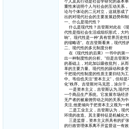
个人及其行动是社会学研究的基本单
重性来说明个人与社会的互动关系，
论与个体论的二元对立，这就形成了吉
出的对现代社会的主要发展趋势和制
一、什么是现代性？
什么是现代性？吉登斯对此在《现
代性是指社会生活或组织形式，大约
响”。现代性是一种“具有世界历史
的缩略语”。在吉登斯看来，现代性
二、现代性的多元制度分析
在《现代性的后果》一书中的第一部
出一种制度性的分析。”但是吉登斯
的基础上，对此加以吸收批判，从而
革的主要力量。现代性的躁动和多变的
干把现代性制度的性质主要归结为工
中。韦伯也关注“资本主义”，但却是
化”秩序。吉登斯对马克思，涂尔干
一是资本主义，吉登斯认为,现代性
一个商品生产系统。它发展市场经济
无产者的被雇佣劳动之间的关系为中
关注,他更倾向于把资本主义视为一
二是工业主义，吉登斯认为，现代
环境的改造。其主要特征是机械化大
三是监督，资本主义所具有的扩张
的行政管理体系离不开监督这一有效